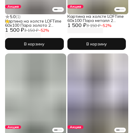
Акция
Акция
Картина на холсте LOFTime
5.0
(
1
)
60х100 Пара металл 2
Картина на холсте LOFTime
1 500 ₽
КБ-1226-60100
60х100 Пара золото 2
3 150 ₽
−
52
%
1 500 ₽
КБ-1219-60100
3 150 ₽
−
52
%
В корзину
В корзину
Акция
Акция