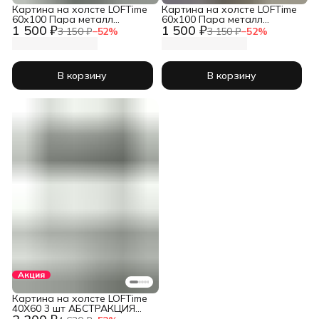
Картина на холсте LOFTime
Картина на холсте LOFTime
60х100 Пара металл
60х100 Пара металл
1 500 ₽
1 500 ₽
КБ-1215-60100
КБ-1214-60100
3 150 ₽
−
52
%
3 150 ₽
−
52
%
В корзину
В корзину
Акция
Картина на холсте LOFTime
40Х60 3 шт АБСТРАКЦИЯ
ПАРА КС-764-4060