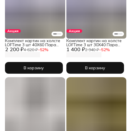
Акция
Акция
Комплект картин на холсте
Комплект картин на холсте
LOFTime 3 шт 40Х60 Пара
LOFTime 3 шт 30Х40 Пара
2 200 ₽
1 400 ₽
металл КC-1213-4060
металл К-1212-3040
4 620 ₽
−
52
%
2 940 ₽
−
52
%
В корзину
В корзину