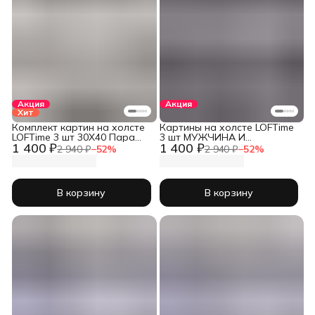
Акция
Акция
Хит
Комплект картин на холсте
Картины на холсте LOFTime
LOFTime 3 шт 30Х40 Пара
3 шт МУЖЧИНА И
1 400 ₽
1 400 ₽
золото К-1216-3040
ЖЕНЩИНА СЕР 2 30Х40
2 940 ₽
−
52
%
2 940 ₽
−
52
%
К-637-3040
В корзину
В корзину