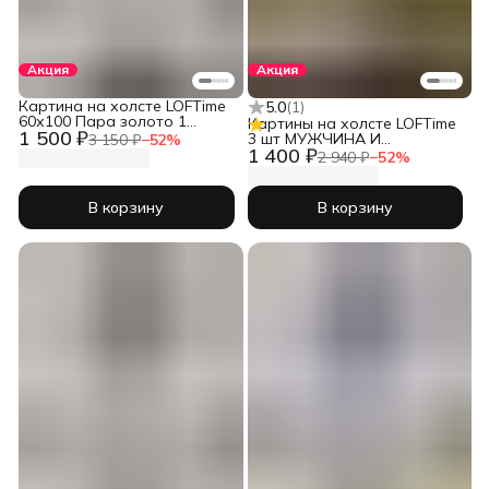
Акция
Акция
Картина на холсте LOFTime
5.0
(
1
)
60х100 Пара золото 1
Картины на холсте LOFTime
1 500 ₽
КБ-1218-60100
3 шт МУЖЧИНА И
3 150 ₽
−
52
%
1 400 ₽
ЖЕНЩИНА ЗОЛ СЕР 2
2 940 ₽
−
52
%
30Х40 К-638-3040
В корзину
В корзину