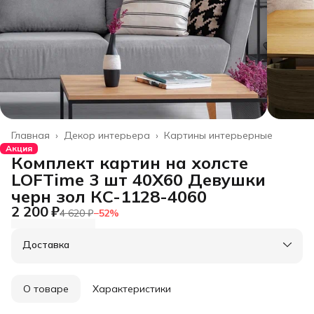
Главная
›
Декор интерьера
›
Картины интерьерные
Акция
Комплект картин на холсте
LOFTime 3 шт 40Х60 Девушки
черн зол КC-1128-4060
2 200 ₽
4 620 ₽
−
52
%
Доставка
О товаре
Характеристики