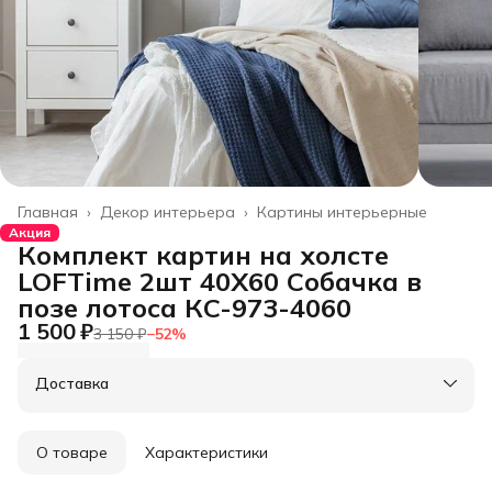
Главная
›
Декор интерьера
›
Картины интерьерные
Акция
Комплект картин на холсте
LOFTime 2шт 40Х60 Собачка в
позе лотоса КC-973-4060
1 500 ₽
3 150 ₽
−
52
%
Доставка
О товаре
Характеристики