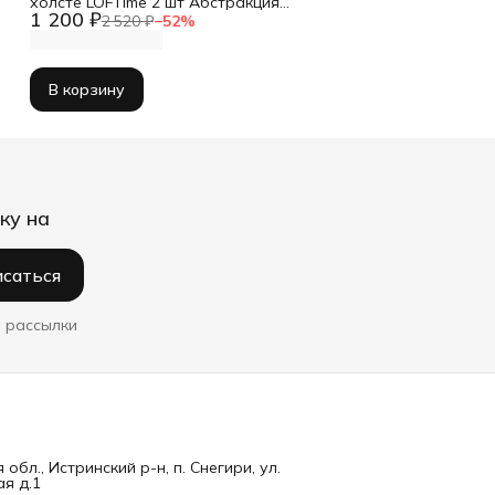
холсте LOFTime 2 шт Абстракция
1 200 ₽
3D чер зол Ч-837-3040
2 520 ₽
−
52
%
В корзину
ку на
саться
 рассылки
обл., Истринский р-н, п. Снегири, ул.
я д.1