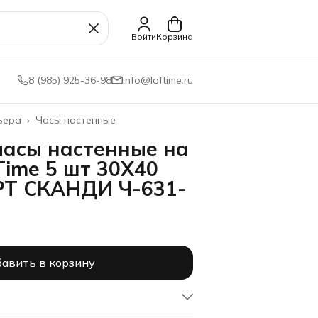
Войти
Корзина
8 (985) 925-36-98
info@loftime.ru
ьера
›
Часы настенные
часы настенные на
Time 5 шт 30Х40
Т СКАНДИ Ч-631-
авить в корзину