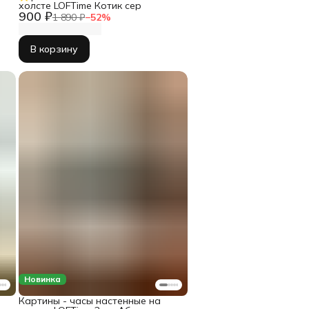
холсте LOFTime Котик сер
900 ₽
1 890 ₽
−
52
%
В корзину
Новинка
Картины - часы настенные на