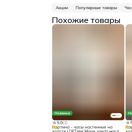
Акции
Популярные товары
Час
Похожие товары
Новинка
Н
5.0
(
1
)
Картина - часы настенные на
Ка
холсте LOFTime Море закат масло
хо