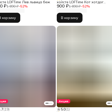
лсте LOFTime Лев львица беж
холсте LOFTime Кот хотдог
0 ₽
900 ₽
Ч-671-3555
1 890 ₽
−
52
%
1 890 ₽
−
52
%
В корзину
В корзину
кция
Акция
4.7
(
19
)
5.0
(
1
)