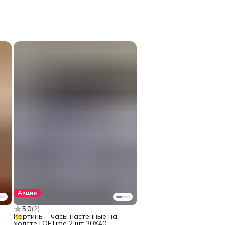
Акция
5.0
(
2
)
Картины - часы настенные на
холсте LOFTime 2 шт 30Х40