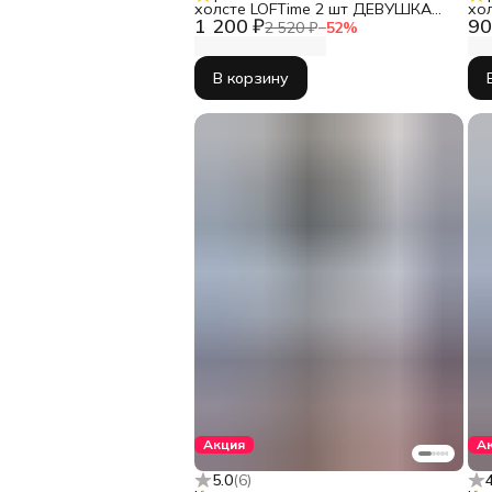
холсте LOFTime 2 шт ДЕВУШКА
хо
1 200 ₽
90
АБСТРАКЦИЯ СЕР ЗОЛ 3 30Х40
2 520 ₽
−
52
%
Ч-556-3040
В корзину
Акция
А
5.0
(
6
)