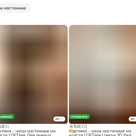
ы настенные
овинка
Новинка
5.0
(
1
)
5.0
(
10
)
ртина - часы настенные на
Картина - часы настенные на
лсте LOFTime Лев львица
холсте LOFTime Цветы 3D бел