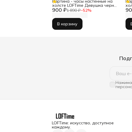
Картина - часы настенные на
Ка
холсте LOFTime Девушка черн
хо
900 ₽
90
зол Ч-656-3555
35
1 890 ₽
−
52
%
В корзину
Подп
Нажимая
персона
LOFTime: искусство, доступное
каждому.