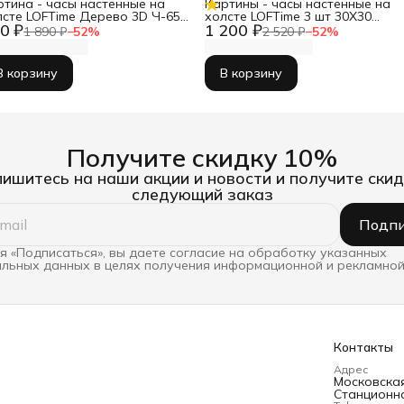
ртина - часы настенные на
Картины - часы настенные на
лсте LOFTime Дерево 3D Ч-653-
холсте LOFTime 3 шт 30Х30
0 ₽
1 200 ₽
55
ТРАВЫ ПРОВАНС Ч-634-3030
1 890 ₽
−
52
%
2 520 ₽
−
52
%
В корзину
В корзину
Получите скидку 10%
ишитесь на наши акции и новости и получите скид
следующий заказ
Подпи
 «Подписаться», вы даете согласие на обработку указанных
льных данных в целях получения информационной и рекламной
Контакты
Адрес
Московская 
Станционна