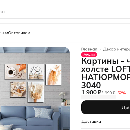
инки
Оптовикам
Главная
›
Декор интер
Акция
Картины - 
холсте LOF
НАТЮРМОР
3040
1 900 ₽
3 990 ₽
−
52
%
Доб
Доставка