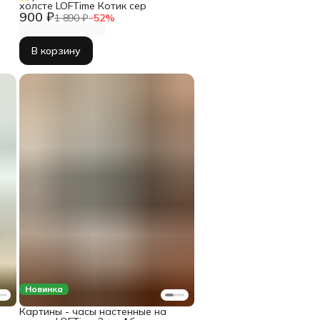
холсте LOFTime Котик сер
900 ₽
1 890 ₽
−
52
%
В корзину
Новинка
Картины - часы настенные на