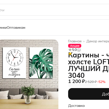
инки
Оптовикам
Главная
›
Декор интер
Акция
5.0
(
1
)
Картины - 
холсте LOF
ЛУЧШИЙ ДЕ
3040
1 200 ₽
2 520 ₽
−
52
%
Доб
Доставка