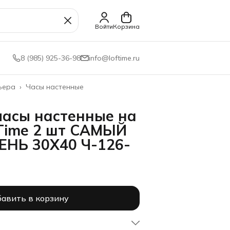
Войти
Корзина
8 (985) 925-36-98
info@loftime.ru
ьера
›
Часы настенные
часы настенные на
Time 2 шт САМЫЙ
НЬ 30Х40 Ч-126-
авить в корзину