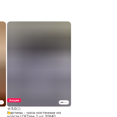
Акция
5.0
(
2
)
Картины - часы настенные на
холсте LOFTime 2 шт 30Х40