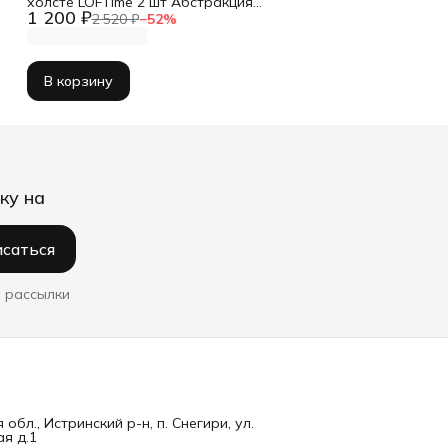
холсте LOFTime 2 шт Абстракция
1 200 ₽
3D чер зол Ч-837-3040
2 520 ₽
−
52
%
В корзину
ку на
саться
 рассылки
обл., Истринский р-н, п. Снегири, ул.
я д.1