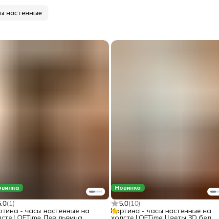
ы настенные
овинка
Новинка
5.0
(
1
)
5.0
(
10
)
ртина - часы настенные на
Картина - часы настенные на
лсте LOFTime Лев львица
холсте LOFTime Цветы 3D бел