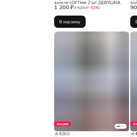
холсте LOFTime 2 шт ДЕВУШКА
хо
1 200 ₽
90
АБСТРАКЦИЯ СЕР ЗОЛ 3 30Х40
2 520 ₽
−
52
%
Ч-556-3040
В корзину
Акция
А
5.0
(
6
)