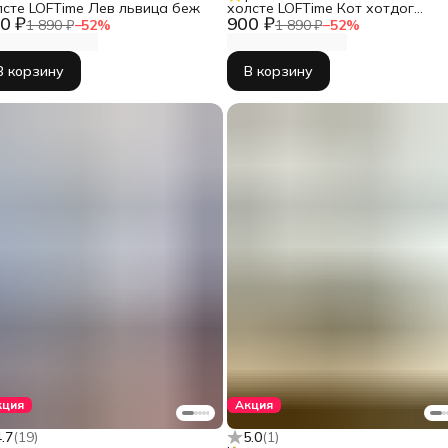
лсте LOFTime Лев львица беж
холсте LOFTime Кот хотдог
0 ₽
900 ₽
Ч-671-3555
1 890 ₽
−
52
%
1 890 ₽
−
52
%
В корзину
В корзину
кция
Акция
4.7
(
19
)
5.0
(
1
)