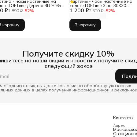
ртина - часы настенные на
Картины - часы настенные на
лсте LOFTime Дерево 3D Ч-653-
холсте LOFTime 3 шт 30Х30
0 ₽
1 200 ₽
55
ТРАВЫ ПРОВАНС Ч-634-3030
1 890 ₽
−
52
%
2 520 ₽
−
52
%
В корзину
В корзину
Получите скидку 10%
ишитесь на наши акции и новости и получите скид
следующий заказ
Подпи
 «Подписаться», вы даете согласие на обработку указанных
льных данных в целях получения информационной и рекламной
Контакты
Адрес
Московская 
Станционна