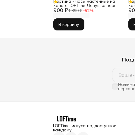
Картина - часы настенные на
Ка
холсте LOFTime Девушка черн
хо
900 ₽
90
зол Ч-656-3555
35
1 890 ₽
−
52
%
В корзину
Подп
Нажимая
персона
LOFTime: искусство, доступное
каждому.