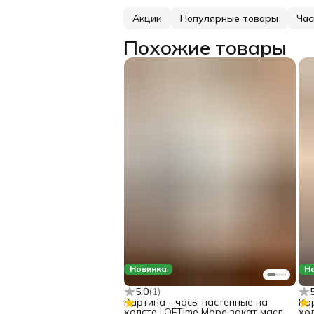
Акции
Популярные товары
Час
Похожие товары
Новинка
Н
5.0
(
1
)
Картина - часы настенные на
Ка
холсте LOFTime Море закат масло
хо