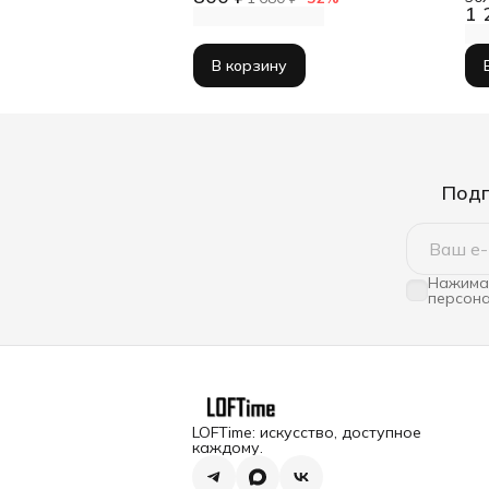
1 
В корзину
Подп
Нажимая
персона
LOFTime: искусство, доступное
каждому.