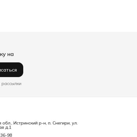
ку на
саться
 рассылки
обл., Истринский р-н, п. Снегири, ул.
я д.1
-36-98