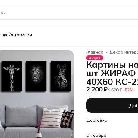
инки
Оптовикам
Главная
›
Декор интер
Акция
Картины на
шт ЖИРАФ 
40Х60 КС-2
2 200 ₽
4 620 ₽
−
52
%
Доб
Доставка
О товаре