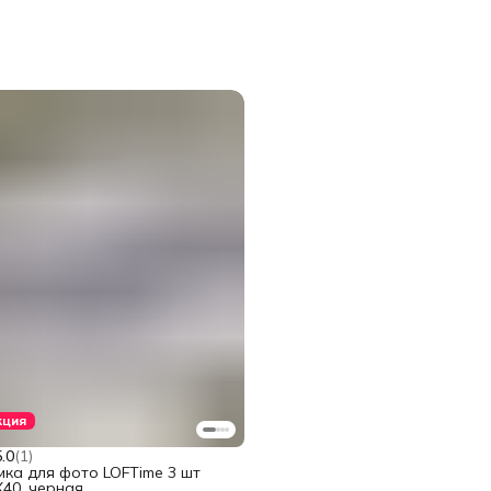
кция
5.0
(
1
)
мка для фото LOFTime 3 шт
Х40, черная