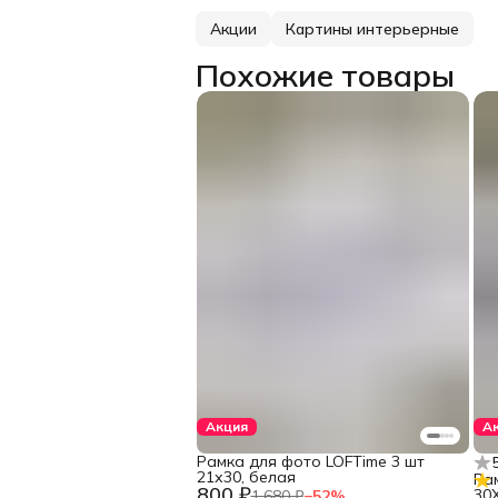
Акции
Картины интерьерные
Похожие товары
Акция
А
Рамка для фото LOFTime 3 шт
21х30, белая
Ра
800 ₽
30
1 680 ₽
−
52
%