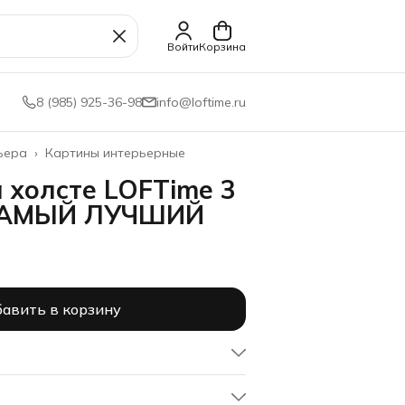
Войти
Корзина
8 (985) 925-36-98
info@loftime.ru
ьера
›
Картины интерьерные
 холсте LOFTime 3
 САМЫЙ ЛУЧШИЙ
авить в корзину