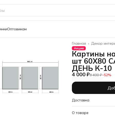
инки
Оптовикам
Главная
›
Декор интер
Акция
Картины на
шт 60Х80
ДЕНЬ К-10
4 000 ₽
8 400 ₽
−
52
%
Доб
Доставка
О товаре