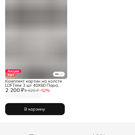
Акция
Хит
Комплект картин на холсте
LOFTime 3 шт 40Х60 Пара
2 200 ₽
золото КC-1217-4060
4 620 ₽
−
52
%
В корзину