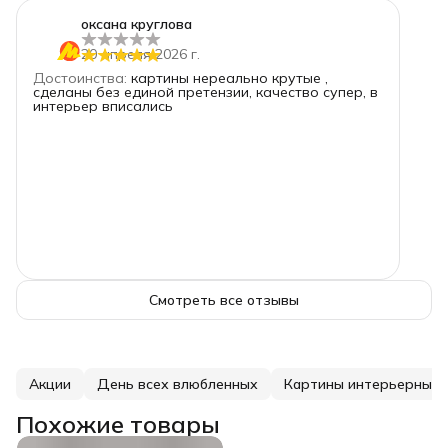
5
звёзд
1
оксана круглова
4
звезды
0
20 апреля 2026 г.
3
звезды
0
Достоинства
:
картины нереально крутые ,
2
звезды
0
сделаны без единой претензии, качество супер, в
интерьер вписались
1
звезда
0
Смотреть все отзывы
Акции
День всех влюбленных
Картины интерьерные
Похожие товары