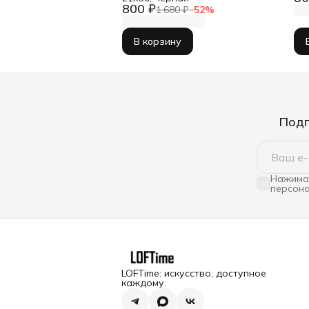
800 ₽
1 680 ₽
−
52
%
В корзину
Подп
Нажимая
персона
LOFTime: искусство, доступное
каждому.