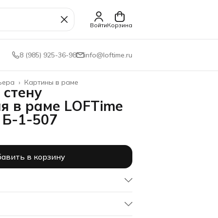
Войти
Корзина
8 (985) 925-36-98
info@loftime.ru
ьера
›
Картины в раме
 стену
я в раме LOFTime
 Б-1-507
авить в корзину