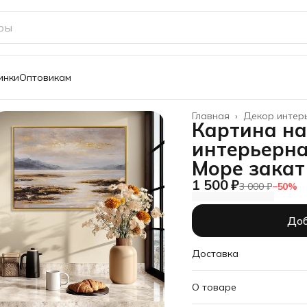
инки
Оптовикам
Главная
›
Декор интер
Картина на
интерьерна
Море закат
1 500 ₽
3 000 ₽
−
50
%
Доб
Доставка
О товаре