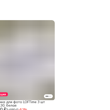
Материал
Праздник
Цвет рамки
Высота предмета
Ширина предмета
Бренд
кция
мка для фото LOFTime 3 шт
30, белая
0 ₽
1 680 ₽
−
52
%