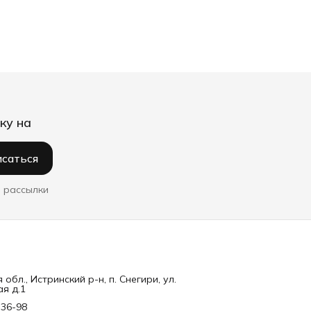
ку на
саться
 рассылки
обл., Истринский р-н, п. Снегири, ул.
я д.1
-36-98