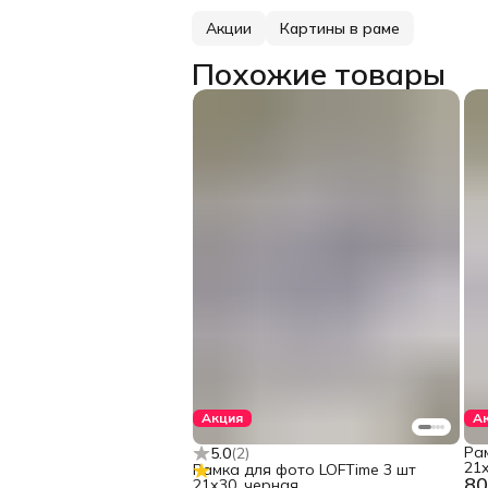
Акции
Картины в раме
Похожие товары
Акция
А
Ра
5.0
(
2
)
21х
Рамка для фото LOFTime 3 шт
80
21х30, черная