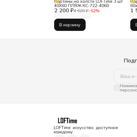
Картины на холсте LOFTime 3 шт
Ка
40Х60 ПЛЯЖ КС-722-4060
60
2 200 ₽
1 
КБ
4 620 ₽
−
52
%
В корзину
Подп
Нажимая
персона
LOFTime: искусство, доступное
каждому.