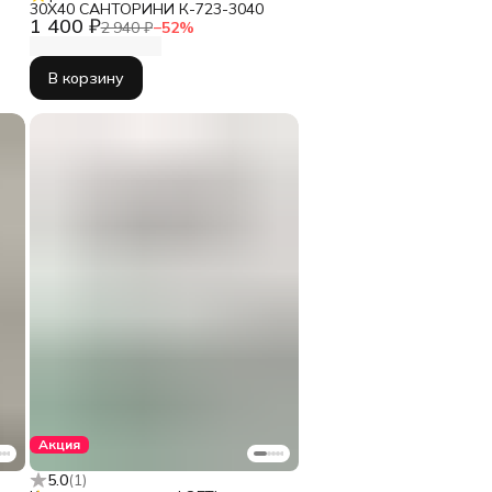
30Х40 САНТОРИНИ К-723-3040
1 400 ₽
2 940 ₽
−
52
%
В корзину
Акция
5.0
(
1
)