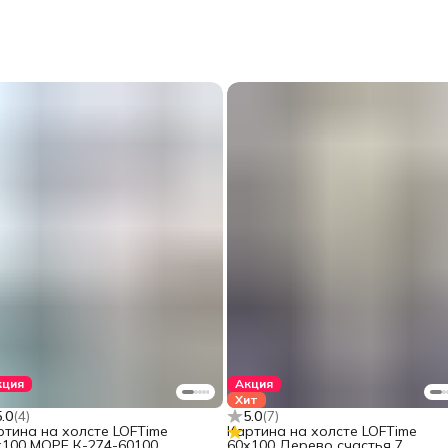
кция
Акция
Хит
5.0
(
4
)
5.0
(
7
)
ртина на холсте LOFTime
Картина на холсте LOFTime
х100 МОРЕ К-274-60100
60х100 Дерево счастья 7