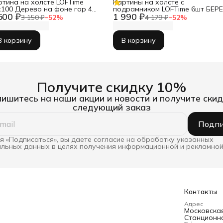
ртина на холсте LOFTime
Картины на холсте с
х100 Дерево на фоне гор 4
подрамником LOFTime 6шт БЕРЕ
500 ₽
1 990 ₽
-1268-60100
В КОРИЧНЕВЫХ ТОНАХ К-286-
3 150 ₽
−
52
%
4 179 ₽
−
52
%
3040
В корзину
В корзину
Получите скидку 10%
ишитесь на наши акции и новости и получите скид
следующий заказ
Подпи
 «Подписаться», вы даете согласие на обработку указанных
льных данных в целях получения информационной и рекламной
Контакты
Адрес
Московская 
Станционна