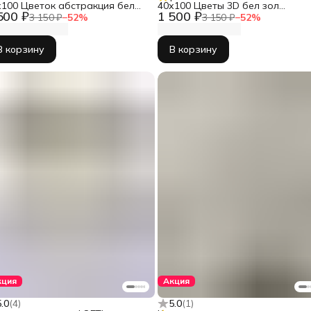
х100 Цветок абстракция бел
40х100 Цветы 3D бел зол
500 ₽
1 500 ₽
л КБ-1730-60100
КБ-1882-40100
3 150 ₽
−
52
%
3 150 ₽
−
52
%
В корзину
В корзину
кция
Акция
5.0
(
4
)
5.0
(
1
)