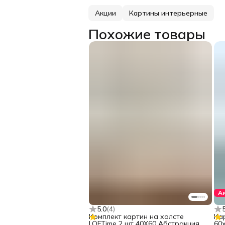
Акции
Картины интерьерные
Похожие товары
А
5.0
(
4
)
Комплект картин на холсте
Ка
LOFTime 2 шт 40Х60 Абстракция
60