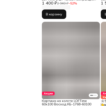
1 400 ₽
1 
пятна беж зел КC-1901-4060
2 940 ₽
−
52
%
В корзину
Акция
А
Х
Картина на холсте LOFTime
60х100 Восход КБ-1768-60100
Ка