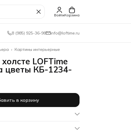
Войти
Корзина
8 (985) 925-36-98
info@loftime.ru
ьера
›
Картины интерьерные
 холсте LOFTime
а цветы КБ-1234-
авить в корзину