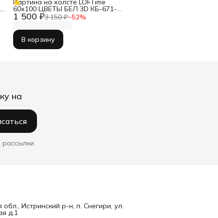
Картина на холсте LOFTime
Г
60х100 ЦВЕТЫ БЕЛ 3D КБ-671-
1 500 ₽
60100
3 150 ₽
−
52
%
В корзину
ку на
саться
 рассылки
обл., Истринский р-н, п. Снегири, ул.
я д.1