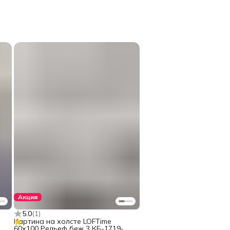
Акция
5.0
(
1
)
Картина на холсте LOFTime
60х100 Рельеф беж 3 КБ-1719-