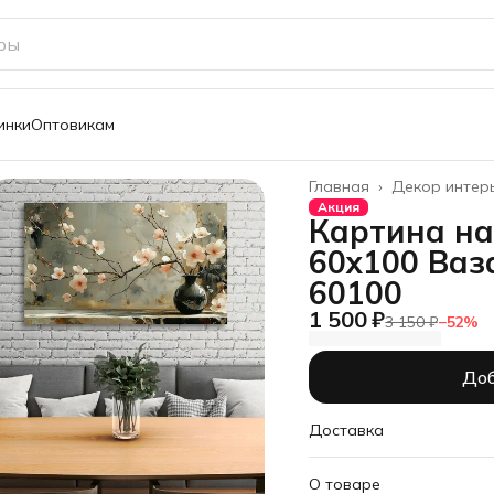
инки
Оптовикам
Главная
›
Декор интер
Акция
Картина на
60х100 Ваз
60100
1 500 ₽
3 150 ₽
−
52
%
Доб
Доставка
О товаре