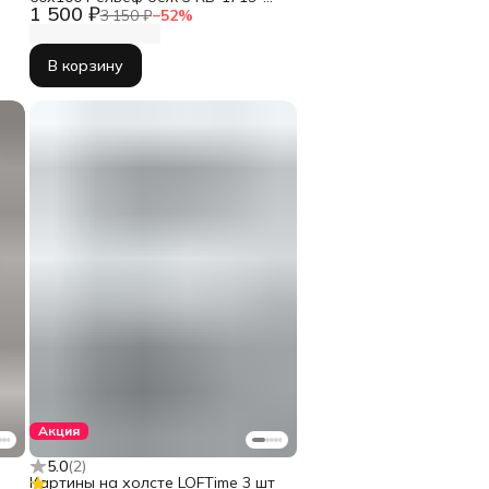
1 500 ₽
60100
3 150 ₽
−
52
%
В корзину
Акция
5.0
(
2
)
Картины на холсте LOFTime 3 шт