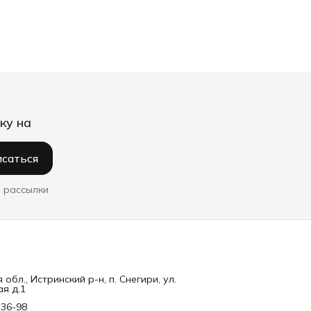
ку на
саться
 рассылки
обл., Истринский р-н, п. Снегири, ул.
я д.1
-36-98