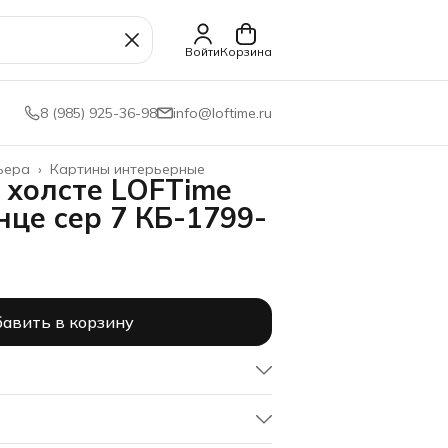
Войти
Корзина
8 (985) 925-36-98
info@loftime.ru
ьера
›
Картины интерьерные
 холсте LOFTime
нце сер 7 КБ-1799-
авить в корзину