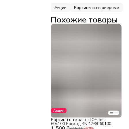
Акции
Картины интерьерные
Похожие товары
Акция
Картина на холсте LOFTime
60х100 Восход КБ-1768-60100
1 500 ₽
3 150 ₽
−
52
%