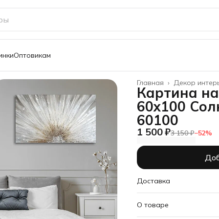
инки
Оптовикам
Главная
›
Декор интер
Картина на
60х100 Сол
60100
1 500 ₽
3 150 ₽
−
52
%
Доб
Доставка
О товаре