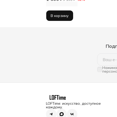
В корзину
Подп
Нажимая
персона
LOFTime: искусство, доступное
каждому.