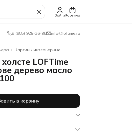
Войти
Корзина
8 (985) 925-36-98
info@loftime.ru
ьера
›
Картины интерьерные
 холсте LOFTime
ове дерево масло
100
авить в корзину