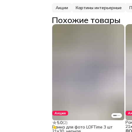
Акции
Картины интерьерные
П
Похожие товары
Акция
А
Ра
5.0
(
2
)
21х
Рамка для фото LOFTime 3 шт
80
21х30, черная