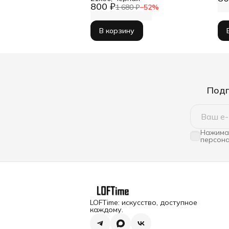
800 ₽
1 680 ₽
−
52
%
В корзину
Подп
Нажимая
персона
LOFTime: искусство, доступное
каждому.