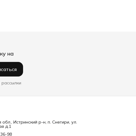
ку на
саться
 рассылки
обл., Истринский р-н, п. Снегири, ул.
я д.1
-36-98