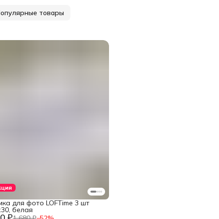
опулярные товары
кция
мка для фото LOFTime 3 шт
30, белая
0 ₽
1 680 ₽
−
52
%