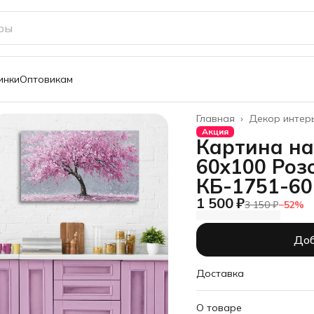
инки
Оптовикам
Главная
›
Декор интер
Акция
Картина на
60х100 Роз
КБ-1751-60
1 500 ₽
3 150 ₽
−
52
%
Доб
Доставка
О товаре