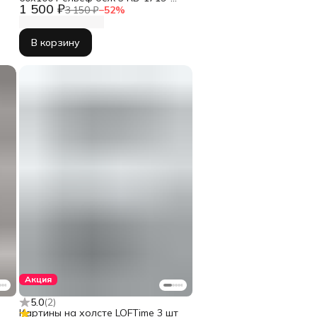
1 500 ₽
60100
3 150 ₽
−
52
%
В корзину
Акция
5.0
(
2
)
Картины на холсте LOFTime 3 шт