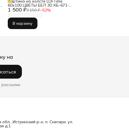
Картина на холсте LOFTime
Г
60х100 ЦВЕТЫ БЕЛ 3D КБ-671-
1 500 ₽
60100
3 150 ₽
−
52
%
В корзину
ку на
саться
 рассылки
обл., Истринский р-н, п. Снегири, ул.
я д.1