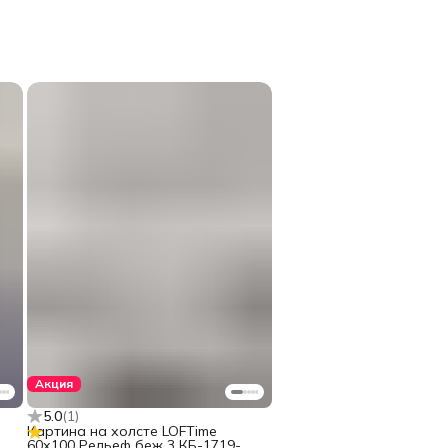
Акция
5.0
(
1
)
Картина на холсте LOFTime
60х100 Рельеф беж 3 КБ-1719-