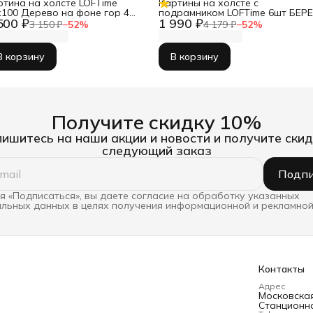
ртина на холсте LOFTime
Картины на холсте с
х100 Дерево на фоне гор 4
подрамником LOFTime 6шт БЕРЕ
500 ₽
1 990 ₽
-1268-60100
В КОРИЧНЕВЫХ ТОНАХ К-286-
3 150 ₽
−
52
%
4 179 ₽
−
52
%
3040
В корзину
В корзину
Получите скидку 10%
ишитесь на наши акции и новости и получите скид
следующий заказ
Подпи
 «Подписаться», вы даете согласие на обработку указанных
льных данных в целях получения информационной и рекламной
Контакты
Адрес
Московская 
Станционна