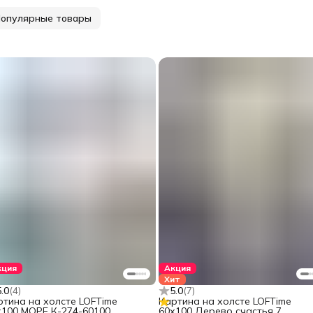
опулярные товары
кция
Акция
Хит
5.0
(
4
)
5.0
(
7
)
ртина на холсте LOFTime
Картина на холсте LOFTime
х100 МОРЕ К-274-60100
60х100 Дерево счастья 7