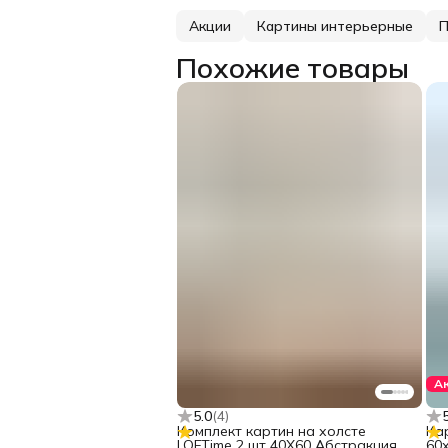
Акции
Картины интерьерные
П
Похожие товары
А
5.0
(
4
)
Комплект картин на холсте
Ка
LOFTime 2 шт 40Х60 Абстракция
60