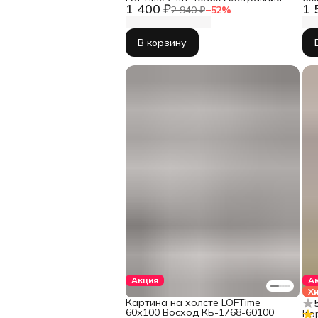
1 400 ₽
1 
пятна беж зел КC-1901-4060
2 940 ₽
−
52
%
В корзину
Акция
А
Х
Картина на холсте LOFTime
60х100 Восход КБ-1768-60100
Ка