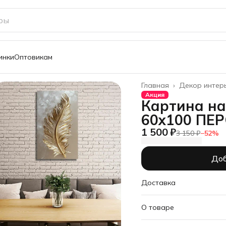
инки
Оптовикам
Главная
›
Декор интер
Акция
Картина на
60х100 ПЕР
1 500 ₽
3 150 ₽
−
52
%
Доб
Доставка
О товаре