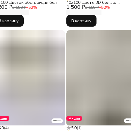
х100 Цветок абстракция бел
40х100 Цветы 3D бел зол
500 ₽
1 500 ₽
л КБ-1730-60100
КБ-1882-40100
3 150 ₽
−
52
%
3 150 ₽
−
52
%
В корзину
В корзину
кция
Акция
5.0
(
4
)
5.0
(
1
)