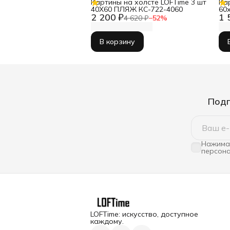
Картины на холсте LOFTime 3 шт
Ка
40Х60 ПЛЯЖ КС-722-4060
60
2 200 ₽
1 
КБ
4 620 ₽
−
52
%
В корзину
Подп
Нажимая
персона
LOFTime: искусство, доступное
каждому.