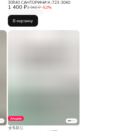
30Х40 САНТОРИНИ К-723-3040
1 400 ₽
2 940 ₽
−
52
%
В корзину
Акция
5.0
(
1
)