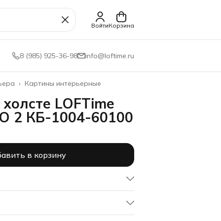
Войти
Корзина
8 (985) 925-36-98
info@loftime.ru
ьера
›
Картины интерьерные
 холсте LOFTime
О 2 КБ-1004-60100
авить в корзину