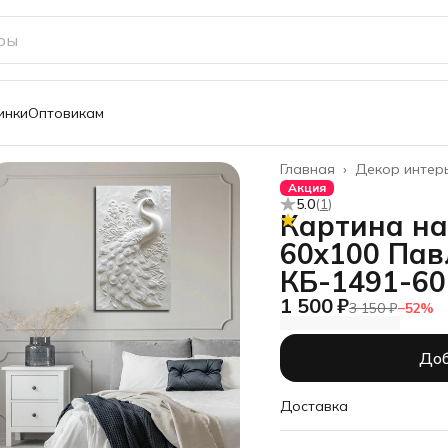
инки
Оптовикам
Главная
›
Декор интер
Акция
5.0
(
1
)
Картина на
60х100 Пав
КБ-1491-60
1 500 ₽
3 150 ₽
−
52
%
Доб
Доставка