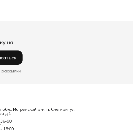
ку на
саться
 рассылки
обл., Истринский р-н, п. Снегири, ул.
я д.1
-36-98
ты
 - 18:00