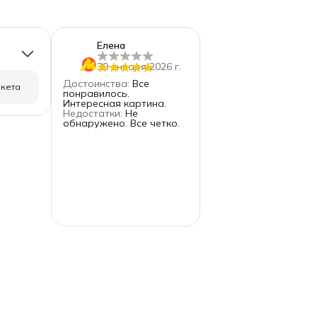
Елена
30 января 2026 г.
Достоинства
:
Все
ркета
понравилось.
Интересная картина.
Недостатки
:
Не
1
обнаружено. Все четко.
0
0
0
0