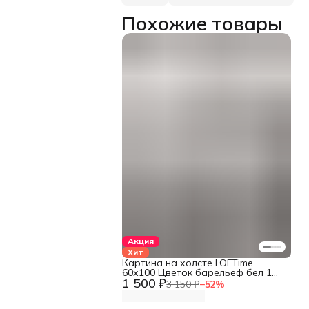
Похожие товары
Акция
Хит
Картина на холсте LOFTime
60х100 Цветок барельеф бел 1
1 500 ₽
КБ-849-60100
3 150 ₽
−
52
%