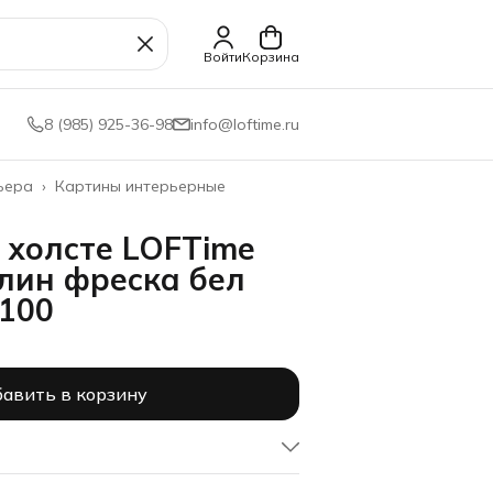
Войти
Корзина
8 (985) 925-36-98
info@loftime.ru
ьера
›
Картины интерьерные
 холсте LOFTime
лин фреска бел
100
авить в корзину