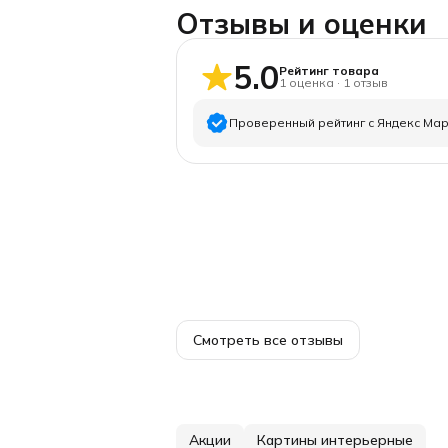
Отзывы и оценки
5.0
Рейтинг товара
1
оценка
·
1
отзыв
Проверенный рейтинг с Яндекс Ма
5
звёзд
4
звезды
3
звезды
2
звезды
1
звезда
Смотреть все отзывы
Акции
Картины интерьерные