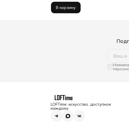
В корзину
Подп
Нажимая
персона
LOFTime: искусство, доступное
каждому.