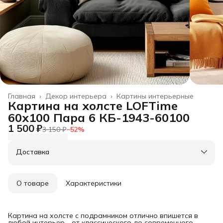
Главная
›
Декор интерьера
›
Картины интерьерные
Картина на холсте LOFTime
60х100 Пара 6 КБ-1943-60100
1 500 ₽
3 150 ₽
−
52
%
Доставка
О товаре
Характеристики
Картина на холсте с подрамником отлично впишется в
любой интерьер - от классического до современного.