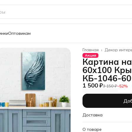
инки
Оптовикам
Главная
›
Декор интер
Акция
Картина на
60х100 Кры
КБ-1046-60
1 500 ₽
3 150 ₽
−
52
%
Доб
Доставка
О товаре