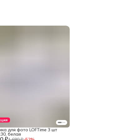
кция
мка для фото LOFTime 3 шт
30, белая
0 ₽
1 680 ₽
−
52
%