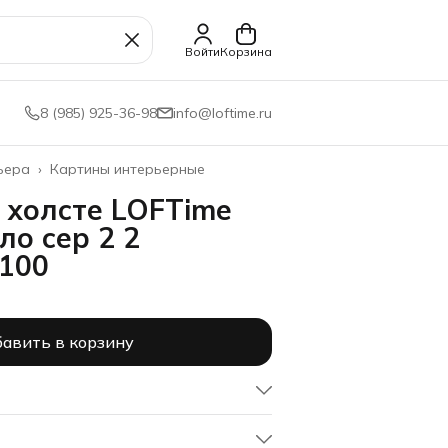
Войти
Корзина
8 (985) 925-36-98
info@loftime.ru
ьера
›
Картины интерьерные
 холсте LOFTime
ло сер 2 2
100
авить в корзину