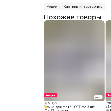
Акции
Картины интерьерные
Похожие товары
Акция
А
Ра
5.0
(
2
)
21х
Рамка для фото LOFTime 3 шт
80
21х30, черная