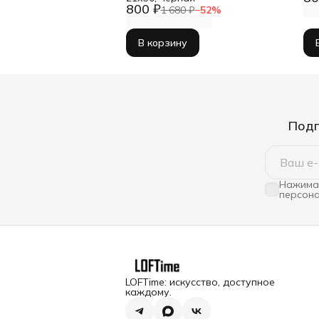
800 ₽
1 680 ₽
−
52
%
В корзину
Подп
Нажимая
персона
LOFTime: искусство, доступное
каждому.