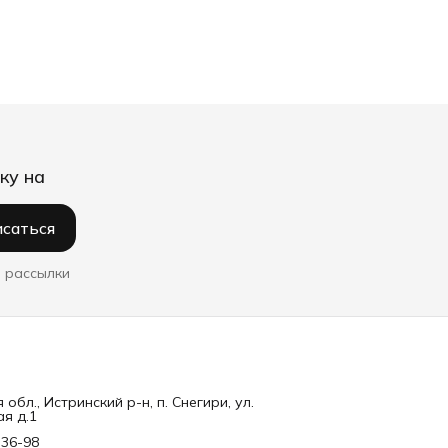
ку на
саться
 рассылки
обл., Истринский р-н, п. Снегири, ул.
я д.1
-36-98