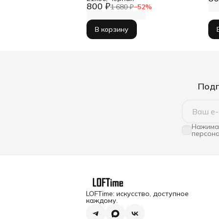
800 ₽
1 680 ₽
−
52
%
В корзину
Подп
Нажимая
персона
LOFTime: искусство, доступное
каждому.