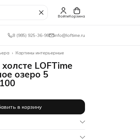
Войти
Корзина
8 (985) 925-36-98
info@loftime.ru
ьера
›
Картины интерьерные
 холсте LOFTime
ное озеро 5
100
авить в корзину