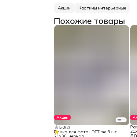
Акции
Картины интерьерные
Похожие товары
Акция
А
Ра
5.0
(
2
)
21х
Рамка для фото LOFTime 3 шт
80
21х30, черная