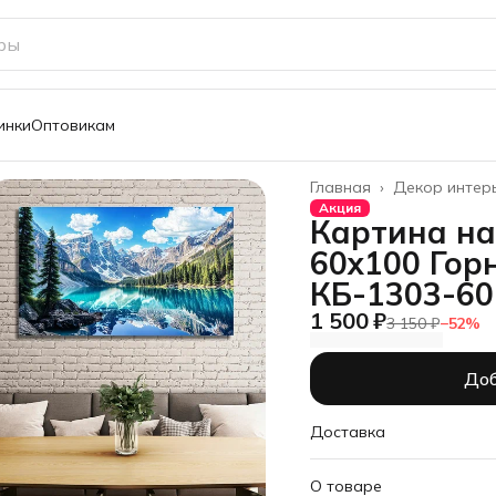
инки
Оптовикам
Главная
›
Декор интер
Акция
Картина на
60х100 Гор
КБ-1303-60
1 500 ₽
3 150 ₽
−
52
%
Доб
Доставка
О товаре