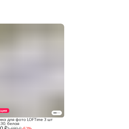
кция
мка для фото LOFTime 3 шт
30, белая
0 ₽
1 680 ₽
−
52
%