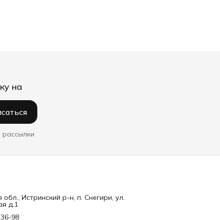
ку на
саться
 рассылки
обл., Истринский р-н, п. Снегири, ул.
я д.1
-36-98