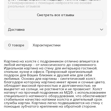
цвета.
Сгенерировано с помощью нейросети на основе
реальных отзывов
Смотреть все отзывы
Доставка
О товаре
Характеристики
Картина на холсте с подрамником отлично впишется в
любой интерьер - от классического до современного.
Идеальная картина на стену для интерьера гостиной,
спальни, кухни и офиса. Прекрасный оригинальный
подарок для Ваших близких и друзей или для себя
любимых. Основа для картины - синтетический холст,
благодаря которому картина имеет яркие и сочные цвета,
обладает высокой прочностью и долговечностью, не
выцветет на солнце, не растянется и не провиснет. Холст
натянут на прочный подрамник из МДФ, с использованием
специального натяжного оборудования, что обеспечивает
стабильное качество натяжки холста и длительный срок
службы картин. Картина легко подвешивается на стену с
помощью зубчатого крепления на обратной стороне.