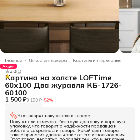
Главная
›
Декор интерьера
›
Картины интерьерные
Акция
3.0
(
1
)
Картина на холсте LOFTime
60х100 Два журавля КБ-1726-
60100
1 500 ₽
3 150 ₽
−
52
%
Что говорят покупатели о товаре
Покупатели отмечают быструю доставку и хорошую
упаковку, что говорит о надёжности продавца и
заботе о сохранности товара. Яркий цвет товара
также приносит удовольствие от его использования.
Этот товар, вероятно, подойдёт тем, кто ищет яркие