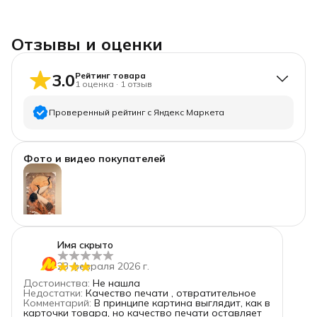
Отзывы и оценки
3.0
Рейтинг товара
1
оценка
·
1
отзыв
Проверенный рейтинг с Яндекс Маркета
5
звёзд
0
Фото и видео покупателей
4
звезды
0
3
звезды
1
2
звезды
0
1
звезда
0
Имя скрыто
23 февраля 2026 г.
Достоинства
:
Не нашла
Недостатки
:
Качество печати , отвратительное
Комментарий
:
В принципе картина выглядит, как в
карточки товара, но качество печати оставляет