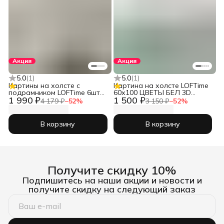
Акция
Акция
5.0
(
1
)
5.0
(
1
)
Картины на холсте с
Картина на холсте LOFTime
подрамником LOFTime 6шт
60х100 ЦВЕТЫ БЕЛ 3D
1 990 ₽
1 500 ₽
БЕРЕГ В КОРИЧНЕВЫХ
КБ-671-60100
4 179 ₽
−
52
%
3 150 ₽
−
52
%
ТОНАХ К-286-3040
В корзину
В корзину
Получите скидку 10%
Подпишитесь на наши акции и новости и
получите скидку на следующий заказ