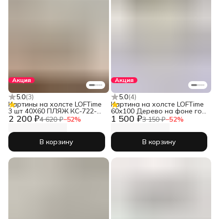
Акция
Акция
5.0
(
3
)
5.0
(
4
)
Картины на холсте LOFTime
Картина на холсте LOFTime
3 шт 40Х60 ПЛЯЖ КС-722-
60х100 Дерево на фоне гор
2 200 ₽
1 500 ₽
4060
4 КБ-1268-60100
4 620 ₽
−
52
%
3 150 ₽
−
52
%
В корзину
В корзину