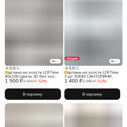
Акция
5.0
(
1
)
5.0
(
2
)
Картина на холсте LOFTime
Картины на холсте LOFTime
40х100 Цветы 3D бел зол
3 шт 30Х40 САНТОРИНИ
1 500 ₽
1 400 ₽
КБ-1882-40100
К-723-3040
3 150 ₽
−
52
%
2 940 ₽
−
52
%
В корзину
В корзину