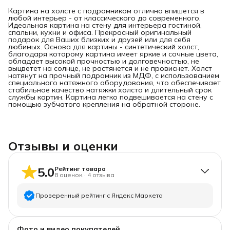
Картина на холсте с подрамником отлично впишется в
любой интерьер - от классического до современного.
Идеальная картина на стену для интерьера гостиной,
спальни, кухни и офиса. Прекрасный оригинальный
подарок для Ваших близких и друзей или для себя
любимых. Основа для картины - синтетический холст,
благодаря которому картина имеет яркие и сочные цвета,
обладает высокой прочностью и долговечностью, не
выцветет на солнце, не растянется и не провиснет. Холст
натянут на прочный подрамник из МДФ, с использованием
специального натяжного оборудования, что обеспечивает
стабильное качество натяжки холста и длительный срок
службы картин. Картина легко подвешивается на стену с
помощью зубчатого крепления на обратной стороне.
Отзывы и оценки
5.0
Рейтинг товара
8
оценок
·
4
отзыва
Проверенный рейтинг с Яндекс Маркета
5
звёзд
8
Фото и видео покупателей