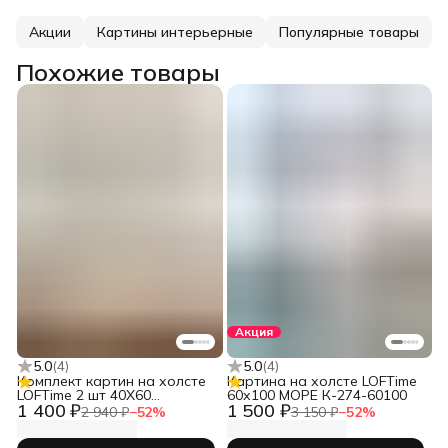
Акции
Картины интерьерные
Популярные товары
Похожие товары
Акция
5.0
(
4
)
5.0
(
4
)
Комплект картин на холсте
Картина на холсте LOFTime
LOFTime 2 шт 40Х60
60х100 МОРЕ К-274-60100
1 400 ₽
1 500 ₽
Абстракция пятна беж зел
2 940 ₽
−
52
%
3 150 ₽
−
52
%
КC-1901-4060