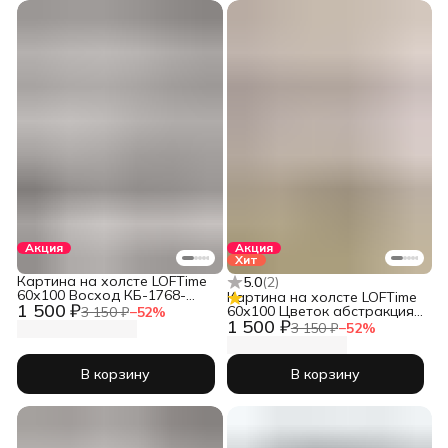
Акция
Акция
Хит
Картина на холсте LOFTime
5.0
(
2
)
60х100 Восход КБ-1768-
Картина на холсте LOFTime
1 500 ₽
60100
60х100 Цветок абстракция
3 150 ₽
−
52
%
1 500 ₽
бел зол КБ-1730-60100
3 150 ₽
−
52
%
В корзину
В корзину