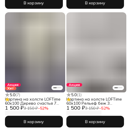
В корзину
В корзину
Акция
Акция
Хит
5.0
(
7
)
5.0
(
1
)
Картина на холсте LOFTime
Картина на холсте LOFTime
60х100 Дерево счастья 7
60х100 Рельеф беж 3
1 500 ₽
1 500 ₽
КБ-1471-60100
КБ-1719-60100
3 150 ₽
−
52
%
3 150 ₽
−
52
%
В корзину
В корзину