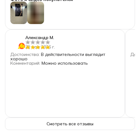
4
звезды
0
3
звезды
0
2
звезды
0
+
1
1
звезда
0
Александр М.
21 мая 2026 г.
Достоинства
:
В действительности выглядит
Дос
хорошо
Комментарий
:
Можно использовать
Смотреть все отзывы