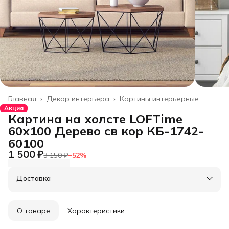
Главная
›
Декор интерьера
›
Картины интерьерные
Акция
Картина на холсте LOFTime
60х100 Дерево св кор КБ-1742-
60100
1 500 ₽
3 150 ₽
−
52
%
Доставка
О товаре
Характеристики