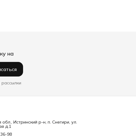
ку на
саться
 рассылки
обл., Истринский р-н, п. Снегири, ул.
я д.1
-36-98