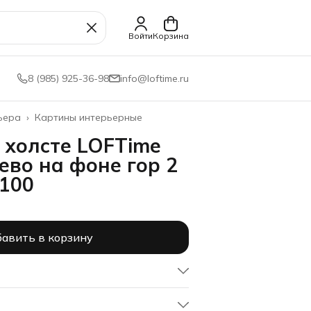
Войти
Корзина
8 (985) 925-36-98
info@loftime.ru
ьера
›
Картины интерьерные
 холсте LOFTime
ево на фоне гор 2
100
авить в корзину