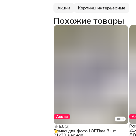
Акции
Картины интерьерные
Похожие товары
Акция
А
Ра
5.0
(
2
)
21х
Рамка для фото LOFTime 3 шт
80
21х30, черная