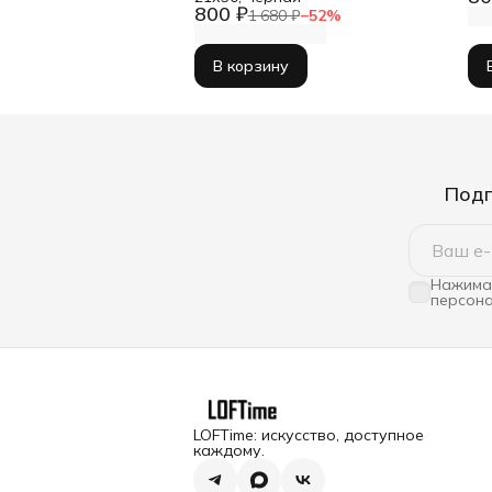
800 ₽
1 680 ₽
−
52
%
В корзину
Подп
Нажимая
персона
LOFTime: искусство, доступное
каждому.