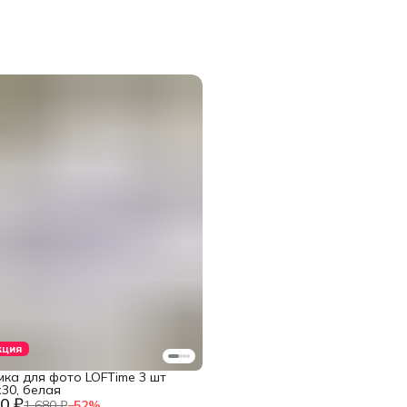
кция
мка для фото LOFTime 3 шт
30, белая
0 ₽
1 680 ₽
−
52
%