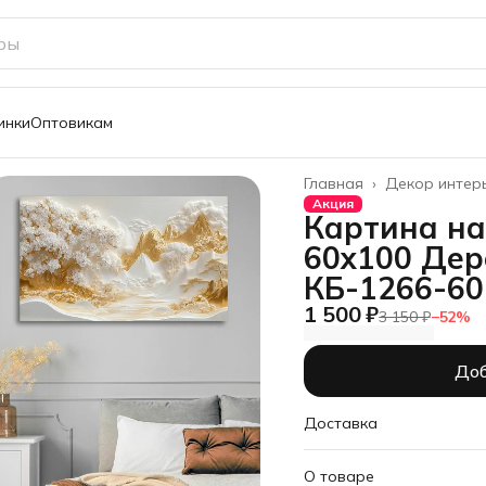
инки
Оптовикам
Главная
›
Декор интер
Акция
Картина на
60х100 Дер
КБ-1266-60
1 500 ₽
3 150 ₽
−
52
%
Доб
Доставка
О товаре