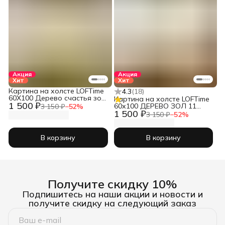
Акция
Акция
Хит
Хит
Картина на холсте LOFTime
4.3
(
18
)
60Х100 Дерево счастья зол
Картина на холсте LOFTime
1 500 ₽
2 К-887-60100
60х100 ДЕРЕВО ЗОЛ 11
3 150 ₽
−
52
%
1 500 ₽
КБ-968-60100
3 150 ₽
−
52
%
В корзину
В корзину
Получите скидку 10%
Подпишитесь на наши акции и новости и
получите скидку на следующий заказ