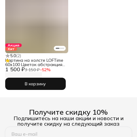
Акция
Хит
5.0
(
2
)
Картина на холсте LOFTime
60х100 Цветок абстракция
1 500 ₽
бел зол КБ-1730-60100
3 150 ₽
−
52
%
В корзину
Получите скидку 10%
Подпишитесь на наши акции и новости и
получите скидку на следующий заказ