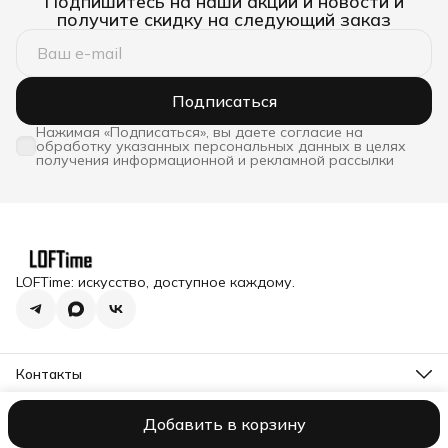
Подпишитесь на наши акции и новости и
получите скидку на следующий заказ
Подписаться
Нажимая «Подписаться», вы даете согласие на
обработку указанных персональных данных в целях
получения информационной и рекламной рассылки
LOFTime: искусство, доступное каждому.
Контакты
Адрес
Московская обл., Истринский р-н, п. Снегири, ул.
Добавить в корзину
Оплата
Доставка
Правила возврата
Реквизиты
Оферта
Полити
Станционная д.1
Telegram