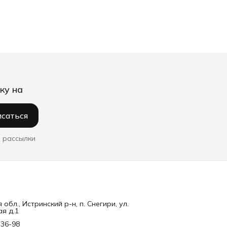
ку на
саться
 рассылки
обл., Истринский р-н, п. Снегири, ул.
я д.1
-36-98