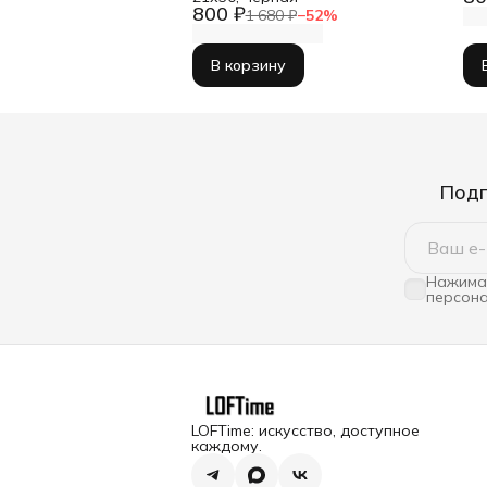
800 ₽
1 680 ₽
−
52
%
В корзину
Подп
Нажимая
персона
LOFTime: искусство, доступное
каждому.