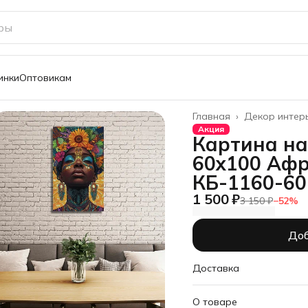
инки
Оптовикам
Главная
›
Декор интер
Акция
Картина на
60х100 Афр
КБ-1160-60
1 500 ₽
3 150 ₽
−
52
%
Доб
Доставка
О товаре