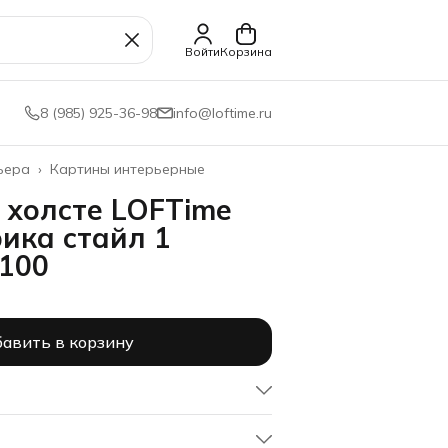
Войти
Корзина
8 (985) 925-36-98
info@loftime.ru
ьера
›
Картины интерьерные
 холсте LOFTime
ика стайл 1
100
авить в корзину