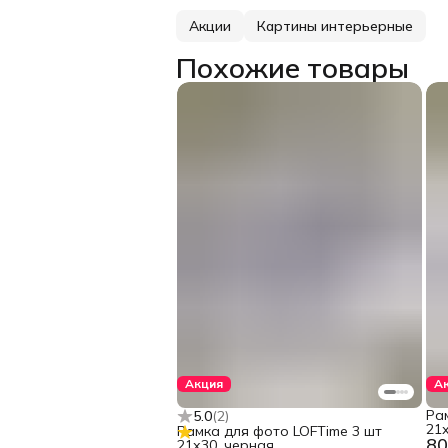
Акции
Картины интерьерные
Похожие товары
Акция
А
Ра
5.0
(
2
)
21х
Рамка для фото LOFTime 3 шт
80
21х30, черная