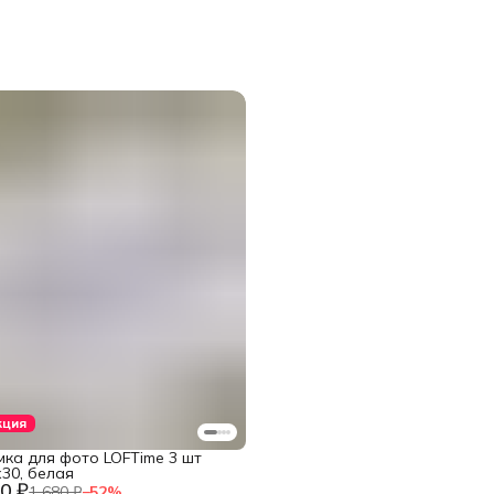
кция
мка для фото LOFTime 3 шт
30, белая
0 ₽
1 680 ₽
−
52
%