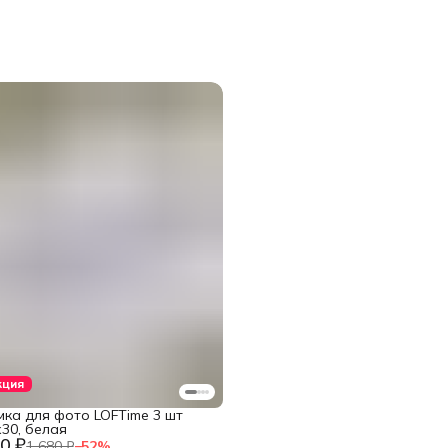
кция
мка для фото LOFTime 3 шт
30, белая
0 ₽
1 680 ₽
−
52
%