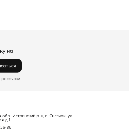
ку на
саться
 рассылки
обл., Истринский р-н, п. Снегири, ул.
я д.1
-36-98