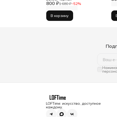
800 ₽
1 680 ₽
−
52
%
В корзину
Подп
Нажимая
персона
LOFTime: искусство, доступное
каждому.