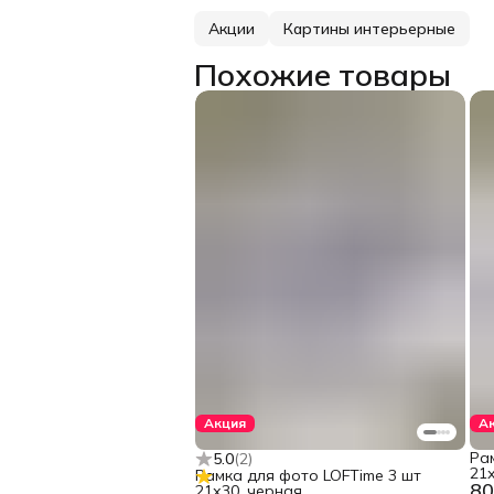
Акции
Картины интерьерные
Похожие товары
Акция
А
Ра
5.0
(
2
)
21х
Рамка для фото LOFTime 3 шт
80
21х30, черная