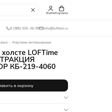
Войти
Корзина
8 (985) 925-36-98
info@loftime.ru
ьера
›
Картины интерьерные
 холсте LOFTime
СТРАКЦИЯ
ОР КБ-219-4060
авить в корзину