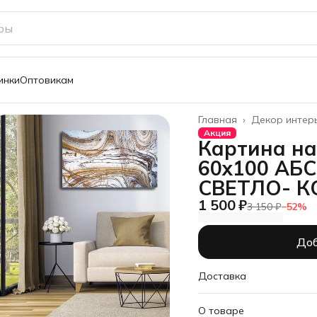
инки
Оптовикам
Главная
›
Декор интер
Акция
Картина на
60х100 АБ
СВЕТЛО- К
1 500 ₽
3 150 ₽
−
52
%
Доб
Доставка
О товаре