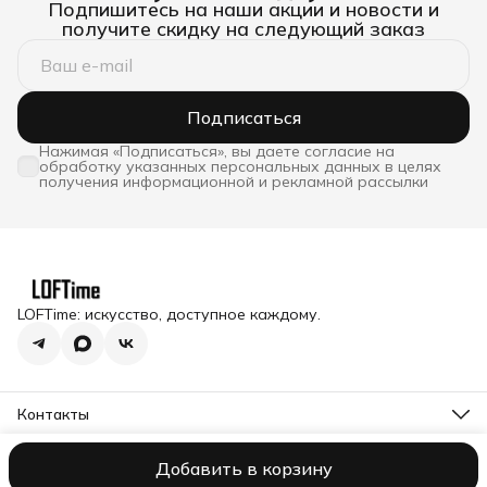
Подпишитесь на наши акции и новости и
получите скидку на следующий заказ
Подписаться
Нажимая «Подписаться», вы даете согласие на
обработку указанных персональных данных в целях
получения информационной и рекламной рассылки
LOFTime: искусство, доступное каждому.
Контакты
Адрес
Московская обл., Истринский р-н, п. Снегири, ул.
Добавить в корзину
Оплата
Доставка
Правила возврата
Реквизиты
Оферта
Полити
Станционная д.1
Telegram