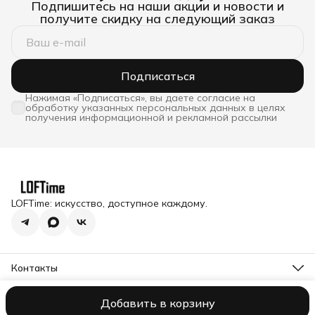
Подпишитесь на наши акции и новости и
получите скидку на следующий заказ
Подписаться
Нажимая «Подписаться», вы даете согласие на
обработку указанных персональных данных в целях
получения информационной и рекламной рассылки
LOFTime: искусство, доступное каждому.
Контакты
Адрес
Московская обл., Истринский р-н, п. Снегири, ул.
Добавить в корзину
Оплата
Доставка
Правила возврата
Реквизиты
Оферта
Полити
Станционная д.1
Telegram