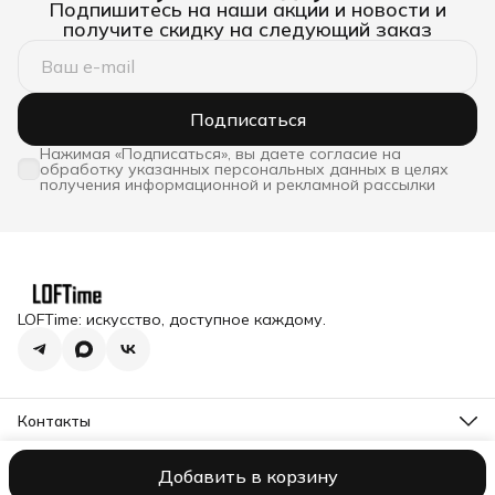
Подпишитесь на наши акции и новости и
получите скидку на следующий заказ
Подписаться
Нажимая «Подписаться», вы даете согласие на
обработку указанных персональных данных в целях
получения информационной и рекламной рассылки
LOFTime: искусство, доступное каждому.
Контакты
Адрес
Московская обл., Истринский р-н, п. Снегири, ул.
Добавить в корзину
Оплата
Доставка
Правила возврата
Реквизиты
Оферта
Полити
Станционная д.1
Telegram