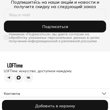
Подпишитесь на наши акции и новости и
получите скидку на следующий заказ
Подписаться
Нажимая «Подписаться», вы даете согласие на
обработку указанных персональных данных в целях
получения информационной и рекламной рассылки
LOFTime: искусство, доступное каждому.
Контакты
Адрес
Московская обл., Истринский р-н, п. Снегири, ул.
Добавить в корзину
Оплата
Доставка
Правила возврата
Реквизиты
Оферта
Полити
Станционная д.1
Telegram