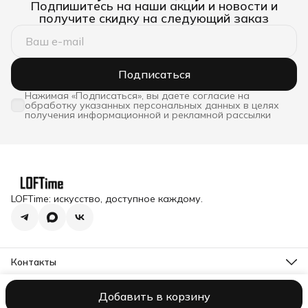
Подпишитесь на наши акции и новости и
получите скидку на следующий заказ
Подписаться
Нажимая «Подписаться», вы даете согласие на
обработку указанных персональных данных в целях
получения информационной и рекламной рассылки
LOFTime: искусство, доступное каждому.
Контакты
Адрес
Московская обл., Истринский р-н, п. Снегири, ул.
Добавить в корзину
Оплата
Доставка
Правила возврата
Реквизиты
Оферта
Полити
Станционная д.1
Telegram