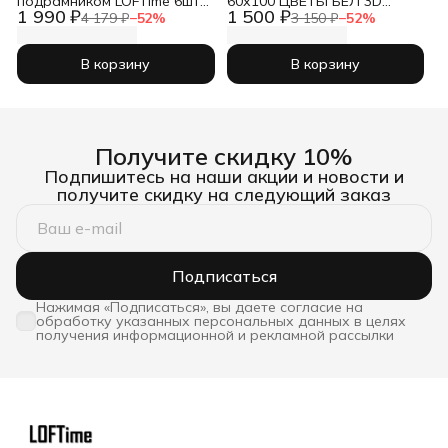
подрамником LOFTime 6шт
60х100 ЦВЕТЫ БЕЛ 3D
1 990 ₽
1 500 ₽
БЕРЕГ В КОРИЧНЕВЫХ
КБ-671-60100
4 179 ₽
−
52
%
3 150 ₽
−
52
%
ТОНАХ К-286-3040
В корзину
В корзину
Получите скидку 10%
Подпишитесь на наши акции и новости и
получите скидку на следующий заказ
Подписаться
Нажимая «Подписаться», вы даете согласие на
обработку указанных персональных данных в целях
получения информационной и рекламной рассылки