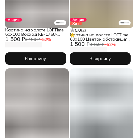
Акция
Акция
Хит
Картина на холсте LOFTime
5.0
(
2
)
60х100 Восход КБ-1768-
Картина на холсте LOFTime
1 500 ₽
60100
60х100 Цветок абстракция
3 150 ₽
−
52
%
1 500 ₽
бел зол КБ-1730-60100
3 150 ₽
−
52
%
В корзину
В корзину