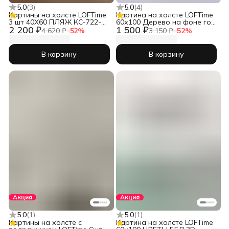
5.0
(
3
)
5.0
(
4
)
Картины на холсте LOFTime
Картина на холсте LOFTime
3 шт 40Х60 ПЛЯЖ КС-722-
60х100 Дерево на фоне гор
2 200 ₽
1 500 ₽
4060
4 КБ-1268-60100
4 620 ₽
−
52
%
3 150 ₽
−
52
%
В корзину
В корзину
Акция
Акция
5.0
(
1
)
5.0
(
1
)
Картины на холсте с
Картина на холсте LOFTime