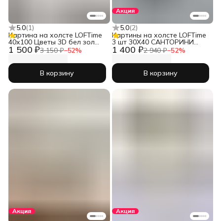
Акция
5.0
(
1
)
5.0
(
2
)
Картина на холсте LOFTime
Картины на холсте LOFTime
40х100 Цветы 3D бел зол
3 шт 30Х40 САНТОРИНИ
1 500 ₽
1 400 ₽
КБ-1882-40100
К-723-3040
3 150 ₽
−
52
%
2 940 ₽
−
52
%
В корзину
В корзину
Акция
Акция