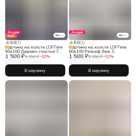
Акция
Акция
Хит
5.0
(
7
)
5.0
(
1
)
Картина на холсте LOFTime
Картина на холсте LOFTime
60х100 Дерево счастья 7
60х100 Рельеф беж 3
1 500 ₽
1 500 ₽
КБ-1471-60100
КБ-1719-60100
3 150 ₽
−
52
%
3 150 ₽
−
52
%
В корзину
В корзину