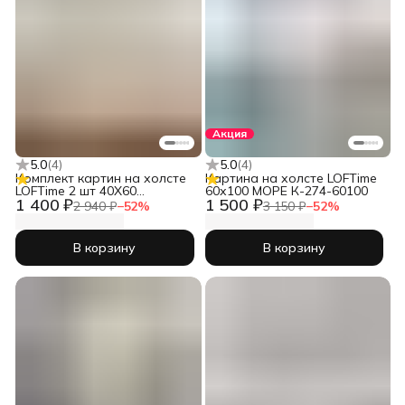
Акция
5.0
(
4
)
5.0
(
4
)
Комплект картин на холсте
Картина на холсте LOFTime
LOFTime 2 шт 40Х60
60х100 МОРЕ К-274-60100
1 400 ₽
1 500 ₽
Абстракция пятна беж зел
2 940 ₽
−
52
%
3 150 ₽
−
52
%
КC-1901-4060
В корзину
В корзину