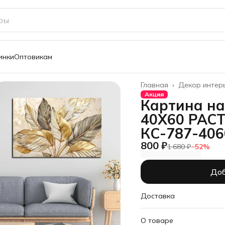
инки
Оптовикам
Главная
›
Декор интер
Акция
Картина на
40Х60 РАС
КС-787-406
800 ₽
1 680 ₽
−
52
%
Доб
Доставка
О товаре