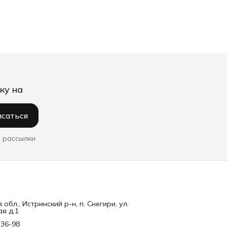
ку на
саться
 рассылки
обл., Истринский р-н, п. Снегири, ул.
я д.1
-36-98