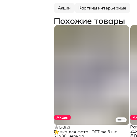
Акции
Картины интерьерные
Похожие товары
Акция
А
Ра
5.0
(
2
)
21х
Рамка для фото LOFTime 3 шт
80
21х30, черная