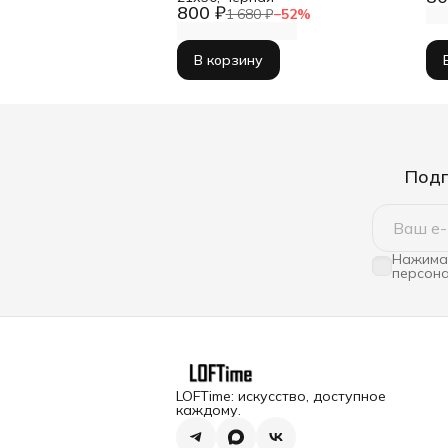
800 ₽
1 680 ₽
−
52
%
В корзину
Подп
Нажимая
персона
LOFTime: искусство, доступное
каждому.