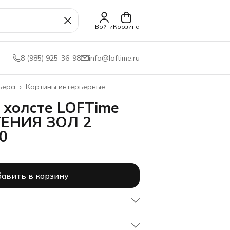
Войти
Корзина
8 (985) 925-36-98
info@loftime.ru
ьера
›
Картины интерьерные
 холсте LOFTime
ТЕНИЯ ЗОЛ 2
0
авить в корзину