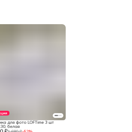
кция
мка для фото LOFTime 3 шт
30, белая
0 ₽
1 680 ₽
−
52
%