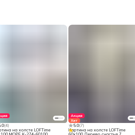
кция
Акция
Хит
5.0
(
4
)
5.0
(
7
)
ртина на холсте LOFTime
Картина на холсте LOFTime
х100 МОРЕ К-274-60100
60х100 Дерево счастья 7