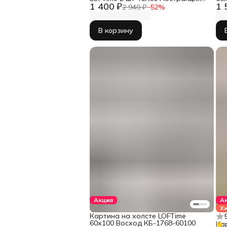
1 400 ₽
1 
пятна беж зел КC-1901-4060
2 940 ₽
−
52
%
В корзину
Акция
А
Х
Картина на холсте LOFTime
60х100 Восход КБ-1768-60100
Ка