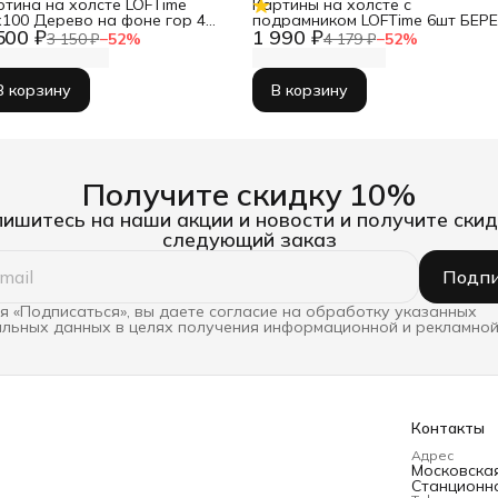
ртина на холсте LOFTime
Картины на холсте с
х100 Дерево на фоне гор 4
подрамником LOFTime 6шт БЕРЕ
500 ₽
1 990 ₽
-1268-60100
В КОРИЧНЕВЫХ ТОНАХ К-286-
3 150 ₽
−
52
%
4 179 ₽
−
52
%
3040
В корзину
В корзину
Получите скидку 10%
ишитесь на наши акции и новости и получите скид
следующий заказ
Подпи
 «Подписаться», вы даете согласие на обработку указанных
льных данных в целях получения информационной и рекламной
Контакты
Адрес
Московская 
Станционна