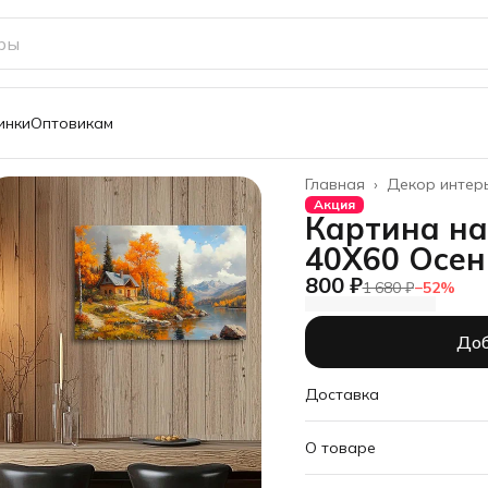
инки
Оптовикам
Главная
›
Декор интер
Акция
Картина на
40Х60 Осен
800 ₽
1 680 ₽
−
52
%
Доб
Доставка
О товаре