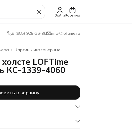
Войти
Корзина
8 (985) 925-36-98
info@loftime.ru
ьера
›
Картины интерьерные
 холсте LOFTime
ь КС-1339-4060
авить в корзину