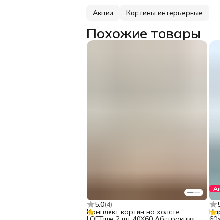
Акции
Картины интерьерные
Похожие товары
А
5.0
(
4
)
Комплект картин на холсте
Ка
LOFTime 2 шт 40Х60 Абстракция
60