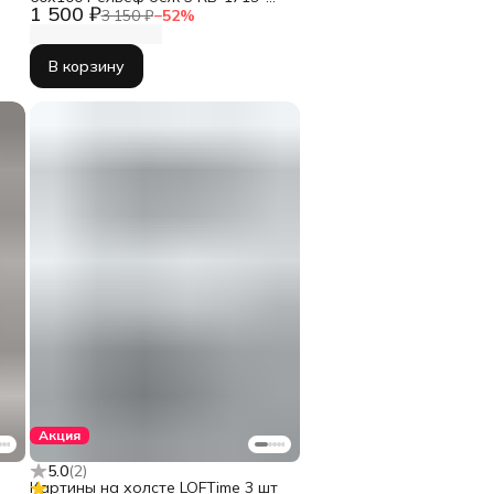
1 500 ₽
60100
3 150 ₽
−
52
%
В корзину
Акция
5.0
(
2
)
Картины на холсте LOFTime 3 шт