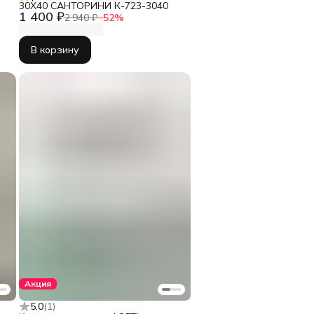
30Х40 САНТОРИНИ К-723-3040
1 400 ₽
2 940 ₽
−
52
%
В корзину
Акция
5.0
(
1
)