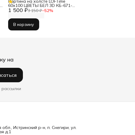
Картина на холсте LOFTime
Г
60х100 ЦВЕТЫ БЕЛ 3D КБ-671-
1 500 ₽
60100
3 150 ₽
−
52
%
В корзину
ку на
саться
 рассылки
обл., Истринский р-н, п. Снегири, ул.
я д.1