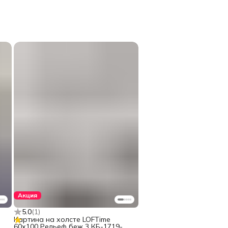
Акция
5.0
(
1
)
Картина на холсте LOFTime
60х100 Рельеф беж 3 КБ-1719-