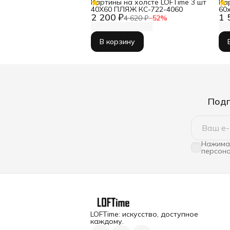
Картины на холсте LOFTime 3 шт
Ка
40Х60 ПЛЯЖ КС-722-4060
60
2 200 ₽
1 
КБ
4 620 ₽
−
52
%
В корзину
Подп
Нажимая
персона
LOFTime: искусство, доступное
каждому.