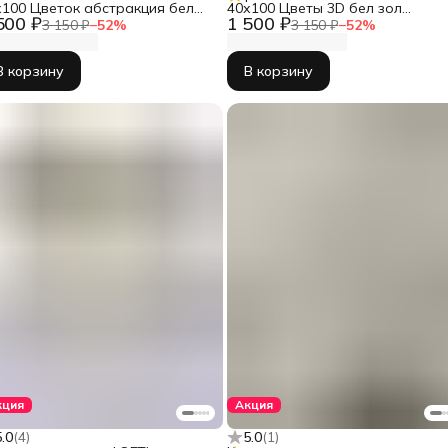
х100 Цветок абстракция бел
40х100 Цветы 3D бел зол
500 ₽
1 500 ₽
л КБ-1730-60100
КБ-1882-40100
3 150 ₽
−
52
%
3 150 ₽
−
52
%
В корзину
В корзину
кция
Акция
5.0
(
4
)
5.0
(
1
)