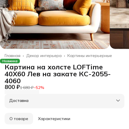
Главная
›
Декор интерьера
›
Картины интерьерные
Новинка
Картина на холсте LOFTime
40Х60 Лев на закате КС-2055-
4060
800 ₽
1 680 ₽
−
52
%
Доставка
О товаре
Характеристики