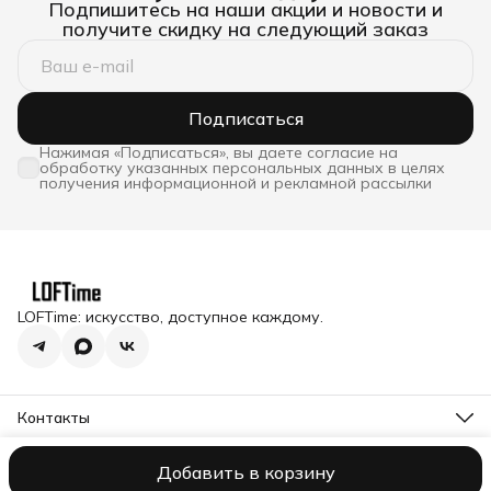
Подпишитесь на наши акции и новости и
получите скидку на следующий заказ
Подписаться
Нажимая «Подписаться», вы даете согласие на
обработку указанных персональных данных в целях
получения информационной и рекламной рассылки
LOFTime: искусство, доступное каждому.
Контакты
Адрес
Московская обл., Истринский р-н, п. Снегири, ул.
Добавить в корзину
Оплата
Доставка
Правила возврата
Реквизиты
Оферта
Полити
Станционная д.1
Telegram