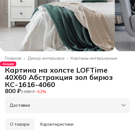
Главная
›
Декор интерьера
›
Картины интерьерные
Акция
Картина на холсте LOFTime
40Х60 Абстракция зол бирюз
КС-1616-4060
800 ₽
1 680 ₽
−
52
%
Доставка
О товаре
Характеристики