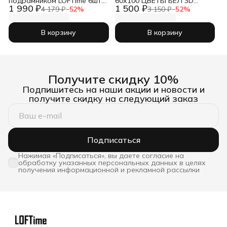
подрамником LOFTime 6шт
60х100 ЦВЕТЫ БЕЛ 3D
1 990 ₽
1 500 ₽
БЕРЕГ В КОРИЧНЕВЫХ
КБ-671-60100
4 179 ₽
−
52
%
3 150 ₽
−
52
%
ТОНАХ К-286-3040
В корзину
В корзину
Получите скидку 10%
Подпишитесь на наши акции и новости и
получите скидку на следующий заказ
Подписаться
Нажимая «Подписаться», вы даете согласие на
обработку указанных персональных данных в целях
получения информационной и рекламной рассылки