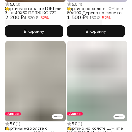
5.0
(
3
)
5.0
(
4
)
Картины на холсте LOFTime
Картина на холсте LOFTime
3 шт 40Х60 ПЛЯЖ КС-722-
60х100 Дерево на фоне гор
2 200 ₽
1 500 ₽
4060
4 КБ-1268-60100
4 620 ₽
−
52
%
3 150 ₽
−
52
%
В корзину
В корзину
Акция
Акция
5.0
(
1
)
5.0
(
1
)
Картины на холсте с
Картина на холсте LOFTime