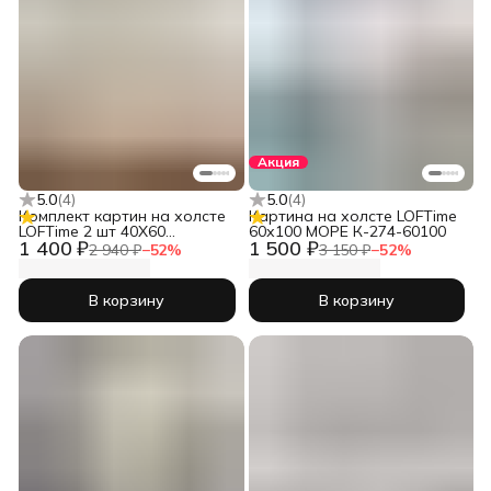
Акция
5.0
(
4
)
5.0
(
4
)
Комплект картин на холсте
Картина на холсте LOFTime
LOFTime 2 шт 40Х60
60х100 МОРЕ К-274-60100
1 400 ₽
1 500 ₽
Абстракция пятна беж зел
2 940 ₽
−
52
%
3 150 ₽
−
52
%
КC-1901-4060
В корзину
В корзину