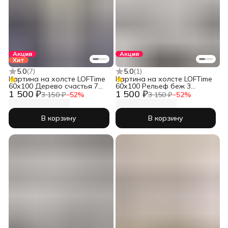
Акция
Акция
Хит
5.0
(
7
)
5.0
(
1
)
Картина на холсте LOFTime
Картина на холсте LOFTime
60х100 Дерево счастья 7
60х100 Рельеф беж 3
1 500 ₽
1 500 ₽
КБ-1471-60100
КБ-1719-60100
3 150 ₽
−
52
%
3 150 ₽
−
52
%
В корзину
В корзину