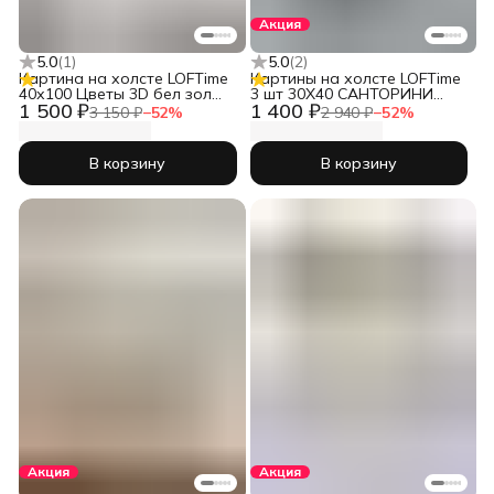
Акция
5.0
(
1
)
5.0
(
2
)
Картина на холсте LOFTime
Картины на холсте LOFTime
40х100 Цветы 3D бел зол
3 шт 30Х40 САНТОРИНИ
1 500 ₽
1 400 ₽
КБ-1882-40100
К-723-3040
3 150 ₽
−
52
%
2 940 ₽
−
52
%
В корзину
В корзину
Акция
Акция