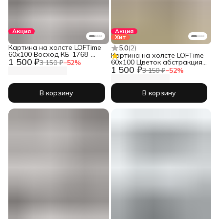
Акция
Акция
Хит
Картина на холсте LOFTime
5.0
(
2
)
60х100 Восход КБ-1768-
Картина на холсте LOFTime
1 500 ₽
60100
60х100 Цветок абстракция
3 150 ₽
−
52
%
1 500 ₽
бел зол КБ-1730-60100
3 150 ₽
−
52
%
В корзину
В корзину