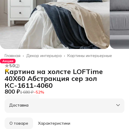
Главная
›
Декор интерьера
›
Картины интерьерные
Акция
5.0
(
2
)
Картина на холсте LOFTime
40Х60 Абстракция сер зол
КС-1611-4060
800 ₽
1 680 ₽
−
52
%
Доставка
О товаре
Характеристики