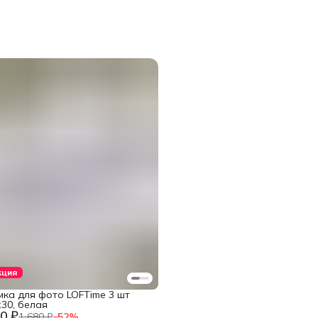
кция
мка для фото LOFTime 3 шт
30, белая
0 ₽
1 680 ₽
−
52
%