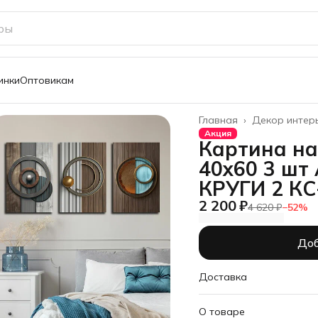
инки
Оптовикам
Главная
›
Декор интер
Акция
Картина на
40х60 3 ш
КРУГИ 2 КС
2 200 ₽
4 620 ₽
−
52
%
Доб
Доставка
О товаре