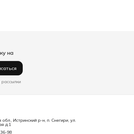
ку на
саться
 рассылки
обл., Истринский р-н, п. Снегири, ул.
я д.1
-36-98