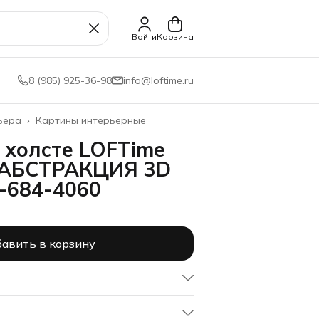
Войти
Корзина
8 (985) 925-36-98
info@loftime.ru
ьера
›
Картины интерьерные
 холсте LOFTime
т АБСТРАКЦИЯ 3D
-684-4060
авить в корзину