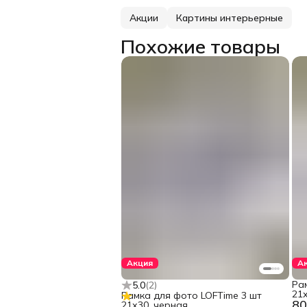
Акции
Картины интерьерные
Похожие товары
Акция
А
Ра
5.0
(
2
)
21х
Рамка для фото LOFTime 3 шт
80
21х30, черная