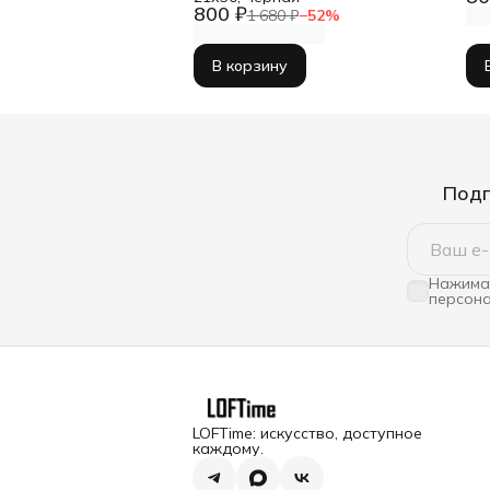
800 ₽
1 680 ₽
−
52
%
В корзину
Подп
Нажимая
персона
LOFTime: искусство, доступное
каждому.