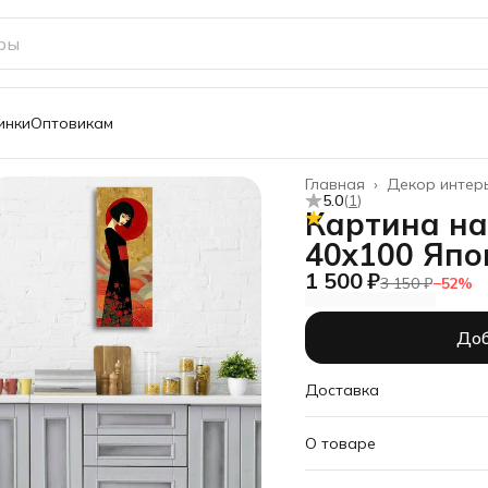
инки
Оптовикам
Главная
›
Декор интер
5.0
(
1
)
Картина на
40х100 Япо
1 500 ₽
3 150 ₽
−
52
%
Доб
Доставка
О товаре