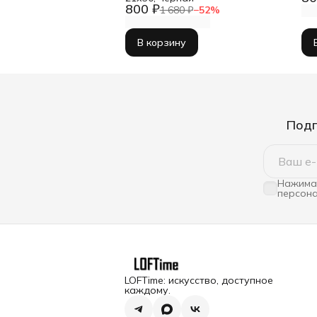
800 ₽
1 680 ₽
−
52
%
В корзину
Подп
Нажимая
персона
LOFTime: искусство, доступное
каждому.