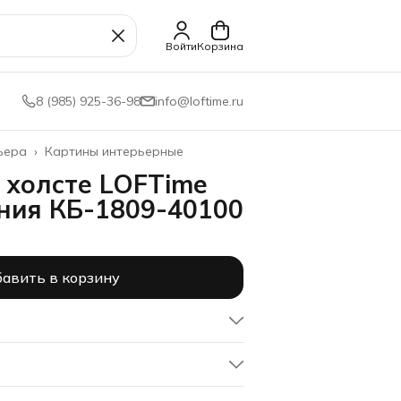
Войти
Корзина
8 (985) 925-36-98
info@loftime.ru
ьера
›
Картины интерьерные
 холсте LOFTime
ния КБ-1809-40100
авить в корзину