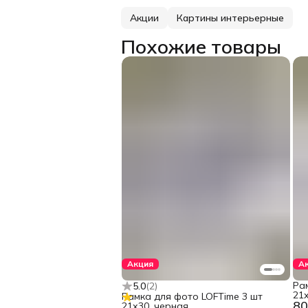
Акции
Картины интерьерные
Похожие товары
Акция
А
Ра
5.0
(
2
)
21х
Рамка для фото LOFTime 3 шт
80
21х30, черная