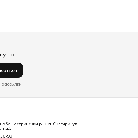
ку на
саться
 рассылки
обл., Истринский р-н, п. Снегири, ул.
я д.1
-36-98