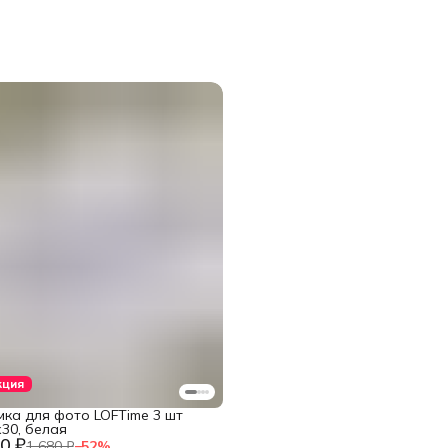
кция
мка для фото LOFTime 3 шт
30, белая
0 ₽
1 680 ₽
−
52
%