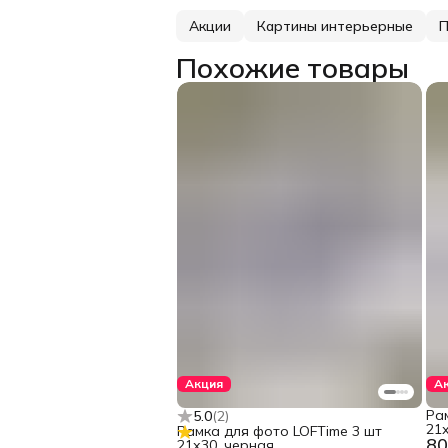
Акции
Картины интерьерные
П
Похожие товары
Акция
А
Ра
5.0
(
2
)
21х
Рамка для фото LOFTime 3 шт
80
21х30, черная