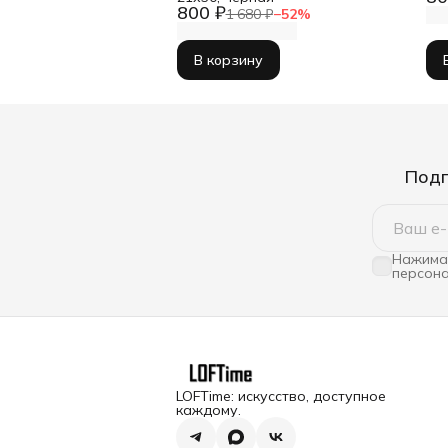
800 ₽
1 680 ₽
−
52
%
В корзину
Подп
Нажимая
персона
LOFTime: искусство, доступное
каждому.