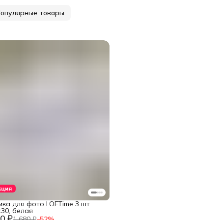
опулярные товары
кция
мка для фото LOFTime 3 шт
30, белая
0 ₽
1 680 ₽
−
52
%