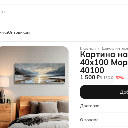
инки
Оптовикам
Главная
›
Декор интер
Картина на
40х100 Мор
40100
1 500 ₽
3 150 ₽
−
52
%
Доб
Доставка
О товаре