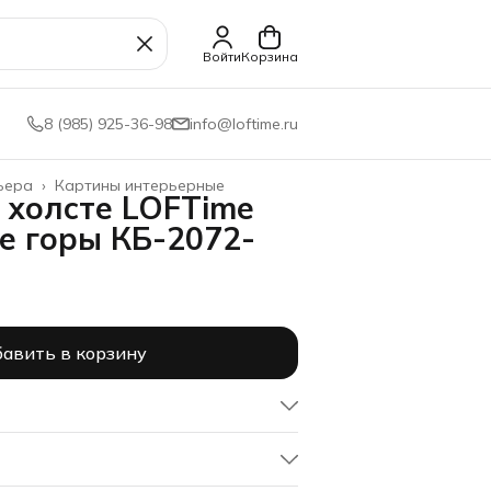
Войти
Корзина
8 (985) 925-36-98
info@loftime.ru
ьера
›
Картины интерьерные
 холсте LOFTime
е горы КБ-2072-
авить в корзину