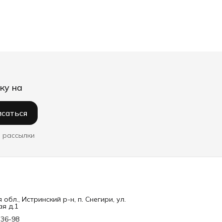
ку на
саться
 рассылки
обл., Истринский р-н, п. Снегири, ул.
я д.1
-36-98