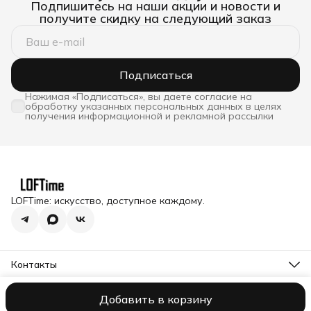
Подпишитесь на наши акции и новости и
получите скидку на следующий заказ
Подписаться
Нажимая «Подписаться», вы даете согласие на
обработку указанных персональных данных в целях
получения информационной и рекламной рассылки
LOFTime: искусство, доступное каждому.
Контакты
Адрес
Московская обл., Истринский р-н, п. Снегири, ул.
Добавить в корзину
Оплата
Доставка
Правила возврата
Реквизиты
Оферта
Полити
Станционная д.1
Telegram