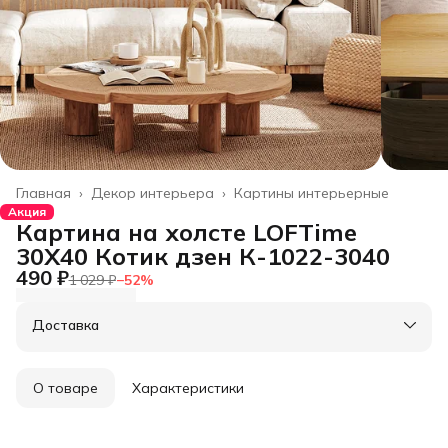
Главная
›
Декор интерьера
›
Картины интерьерные
Акция
Картина на холсте LOFTime
30Х40 Котик дзен К-1022-3040
490 ₽
1 029 ₽
−
52
%
Доставка
О товаре
Характеристики