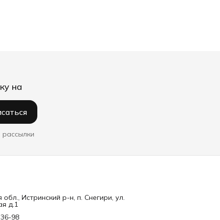
ку на
саться
 рассылки
обл., Истринский р-н, п. Снегири, ул.
я д.1
-36-98