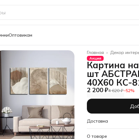
инки
Оптовикам
Главная
›
Декор интер
Акция
Картина на
шт АБСТРА
40Х60 КС-8
2 200 ₽
4 620 ₽
−
52
%
Доб
Доставка
О товаре