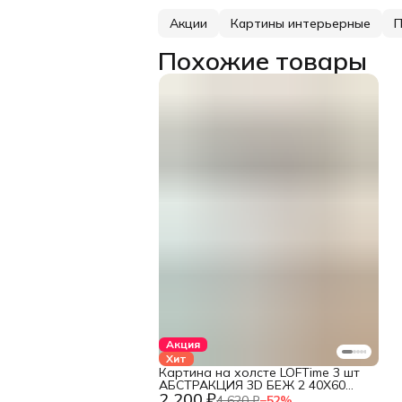
Акции
Картины интерьерные
П
Похожие товары
Акция
Хит
Картина на холсте LOFTime 3 шт
АБСТРАКЦИЯ 3D БЕЖ 2 40Х60
2 200 ₽
КС-812-4060
4 620 ₽
−
52
%