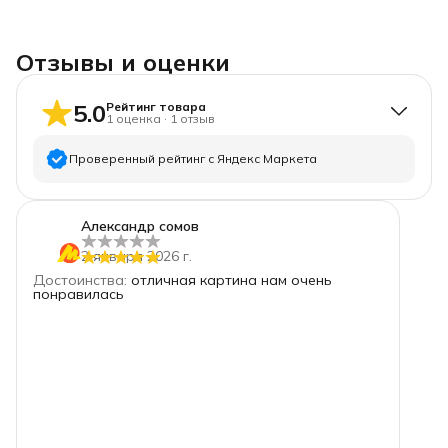
Отзывы и оценки
5.0
Рейтинг товара
1
оценка
·
1
отзыв
Проверенный рейтинг с Яндекс Маркета
5
звёзд
1
Александр сомов
4
звезды
0
2 января 2026 г.
3
звезды
0
Достоинства
:
отличная картина нам очень
2
звезды
0
понравилась
1
звезда
0