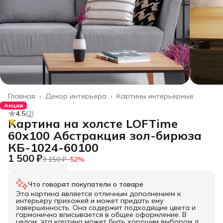
Главная
›
Декор интерьера
›
Картины интерьерные
Акция
4.5
(
2
)
Картина на холсте LOFTime
60х100 Абстракция зол-бирюза
КБ-1024-60100
1 500 ₽
3 150 ₽
−
52
%
Что говорят покупатели о товаре
Эта картина является отличным дополнением к
интерьеру прихожей и может придать ему
завершенность. Она содержит подходящие цвета и
гармонично вписывается в общее оформление. В
целом, эта картина может быть хорошим выбором для