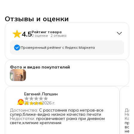
Отзывы и оценки
4.5
Рейтинг товара
2
оценки
·
2
отзыва
Проверенный рейтинг с Яндекс Маркета
5
звёзд
1
Фото и видео покупателей
4
звезды
1
3
звезды
0
2
звезды
0
1
звезда
0
Евгений Лапшин
21 июля 2026 г.
Достоинства
:
С расстояния пара метров-все
Дос
супер,ближе-видно низкое качество печати
Нед
Недостатки
:
просвечивает рама при дневном
Ком
свете,хлипкие крепления
прих
все 
ней 