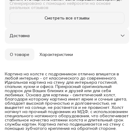
тех, кто ищет стильное дополнение к интерьеру.
Сгенерировано с помощью нейросети на основе
реальных отзывов
Смотреть все отзывы
Доставка
О товаре
Характеристики
Картина на холсте с подрамником отлично впишется в
любой интерьер - от классического до современного.
Идеальная картина на стену для интерьера гостиной,
спальни, кухни и офиса. Прекрасный оригинальный
подарок для Ваших близких и друзей или для себя
любимых. Основа для картины - синтетический холст,
благодаря которому картина имеет яркие и сочные цвета,
обладает высокой прочностью и долговечностью, не
выцветет на солнце, не растянется и не провиснет. Холст
натянут на прочный подрамник из МДФ, с использованием
специального натяжного оборудования, что обеспечивает
стабильное качество натяжки холста и длительный срок
службы картин. Картина легко подвешивается на стену с
помощью зубчатого крепления на обратной стороне.