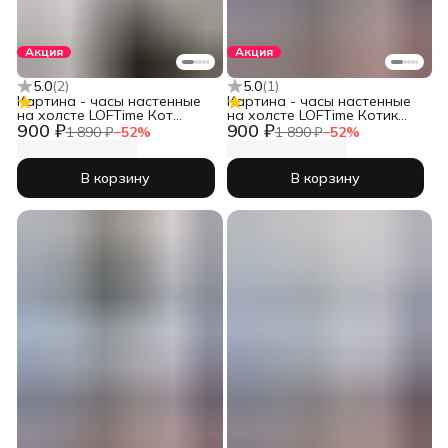
Акция
Акция
5.0
(
2
)
5.0
(
1
)
Картина - часы настенные
Картина - часы настенные
на холсте LOFTime Кот
на холсте LOFTime Котик
900 ₽
900 ₽
хотдог Ч-671-3555
сер
1 890 ₽
−
52
%
1 890 ₽
−
52
%
В корзину
В корзину