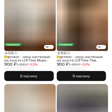
Новинка
Новинка
5.0
(
1
)
5.0
(
1
)
Картина - часы настенные
Картина - часы настенные
на холсте LOFTime Море
на холсте LOFTime Лев
900 ₽
900 ₽
закат масло Ч-725-3555
львица любовь Ч-679-3555
1 890 ₽
−
52
%
1 890 ₽
−
52
%
В корзину
В корзину