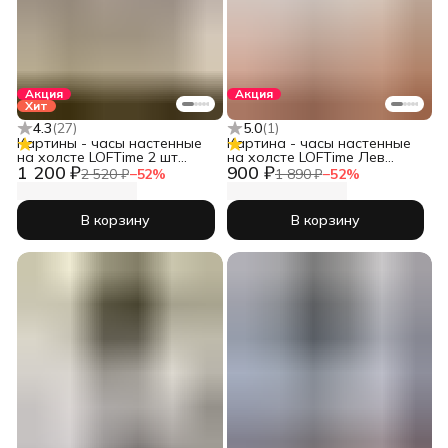
Акция
Акция
Хит
4.3
(
27
)
5.0
(
1
)
Картины - часы настенные
Картина - часы настенные
на холсте LOFTime 2 шт
на холсте LOFTime Лев
1 200 ₽
900 ₽
ДЕВУШКА АБСТРАКЦИЯ
львица беж
2 520 ₽
−
52
%
1 890 ₽
−
52
%
СЕР ЗОЛ 3 30Х40 Ч-556-
3040
В корзину
В корзину