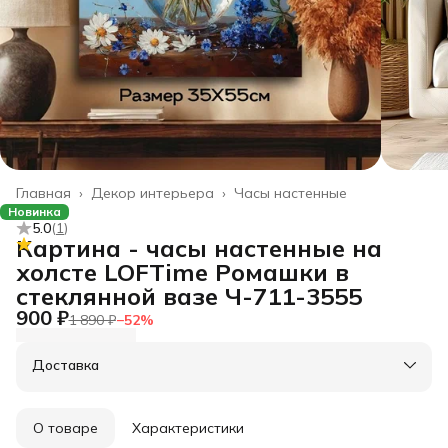
Главная
›
Декор интерьера
›
Часы настенные
Новинка
5.0
(
1
)
Картина - часы настенные на
холсте LOFTime Ромашки в
стеклянной вазе Ч-711-3555
900 ₽
1 890 ₽
−
52
%
Доставка
О товаре
Характеристики