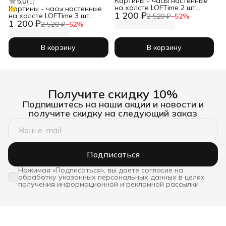
Картины - часы настенные
5.0
(
1
)
на холсте LOFTime 2 шт
Картины - часы настенные
1 200 ₽
Абстракция 3D чер зол
на холсте LOFTime 3 шт
2 520 ₽
−
52
%
Ч-837-3040
1 200 ₽
30Х30 ТРАВЫ ПРОВАНС
2 520 ₽
−
52
%
Ч-634-3030
В корзину
В корзину
Получите скидку 10%
Подпишитесь на наши акции и новости и
получите скидку на следующий заказ
Подписаться
Нажимая «Подписаться», вы даете согласие на
обработку указанных персональных данных в целях
получения информационной и рекламной рассылки