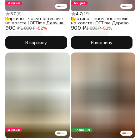
Акция
Акция
5.0
(
6
)
4.7
(
19
)
Картина - часы настенные
Картина - часы настенные
на холсте LOFTime Девушка
на холсте LOFTime Дерево
900 ₽
900 ₽
черн зол Ч-656-3555
3D Ч-653-3555
1 890 ₽
−
52
%
1 890 ₽
−
52
%
В корзину
В корзину
Акция
Новинка