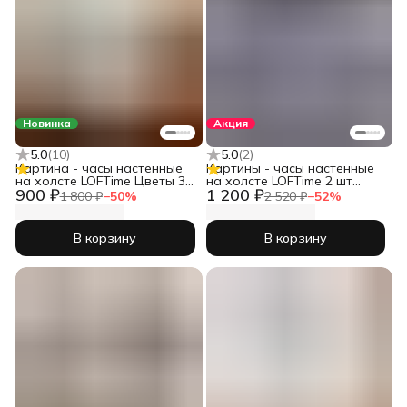
Новинка
Акция
5.0
(
10
)
5.0
(
2
)
Картина - часы настенные
Картины - часы настенные
на холсте LOFTime Цветы 3D
на холсте LOFTime 2 шт
900 ₽
1 200 ₽
бел мрамор
30Х40 ДЕВУШКИ ЧЕРН ЗОЛ
1 800 ₽
−
50
%
2 520 ₽
−
52
%
Ч-623-3040
В корзину
В корзину