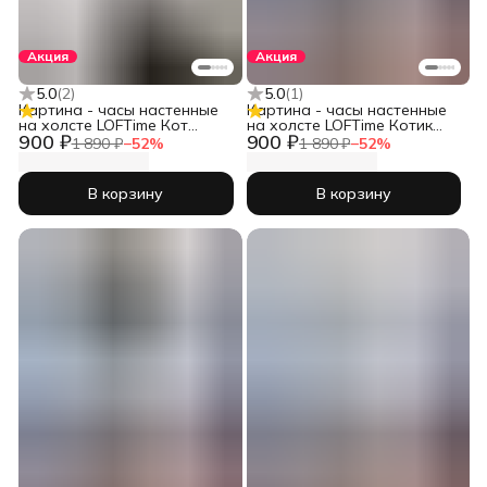
Акция
Акция
5.0
(
2
)
5.0
(
1
)
Картина - часы настенные
Картина - часы настенные
на холсте LOFTime Кот
на холсте LOFTime Котик
900 ₽
900 ₽
хотдог Ч-671-3555
сер
1 890 ₽
−
52
%
1 890 ₽
−
52
%
В корзину
В корзину