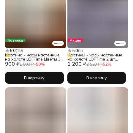
Новинка
Акция
5.0
(
10
)
5.0
(
2
)
Картина - часы настенные
Картины - часы настенные
на холсте LOFTime Цветы 3D
на холсте LOFTime 2 шт
900 ₽
1 200 ₽
бел мрамор
30Х40 ДЕВУШКИ ЧЕРН ЗОЛ
1 800 ₽
−
50
%
2 520 ₽
−
52
%
Ч-623-3040
В корзину
В корзину