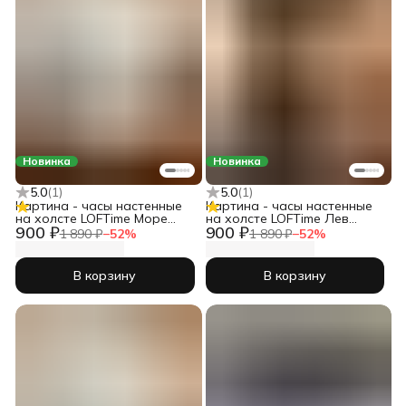
Новинка
Новинка
5.0
(
1
)
5.0
(
1
)
Картина - часы настенные
Картина - часы настенные
на холсте LOFTime Море
на холсте LOFTime Лев
900 ₽
900 ₽
закат масло Ч-725-3555
львица любовь Ч-679-3555
1 890 ₽
−
52
%
1 890 ₽
−
52
%
В корзину
В корзину