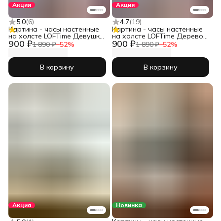
Акция
Акция
5.0
(
6
)
4.7
(
19
)
Картина - часы настенные
Картина - часы настенные
на холсте LOFTime Девушка
на холсте LOFTime Дерево
900 ₽
900 ₽
черн зол Ч-656-3555
3D Ч-653-3555
1 890 ₽
−
52
%
1 890 ₽
−
52
%
В корзину
В корзину
Акция
Новинка