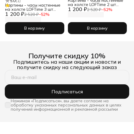
Картины - часы настенные
5.0
(
1
)
на холсте LOFTime 2 шт
Картины - часы настенные
1 200 ₽
Абстракция 3D чер зол
на холсте LOFTime 3 шт
2 520 ₽
−
52
%
Ч-837-3040
1 200 ₽
30Х30 ТРАВЫ ПРОВАНС
2 520 ₽
−
52
%
Ч-634-3030
В корзину
В корзину
Получите скидку 10%
Подпишитесь на наши акции и новости и
получите скидку на следующий заказ
Подписаться
Нажимая «Подписаться», вы даете согласие на
обработку указанных персональных данных в целях
получения информационной и рекламной рассылки