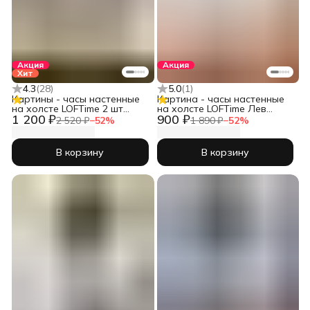
Акция
Акция
Хит
4.3
(
28
)
5.0
(
1
)
Картины - часы настенные
Картина - часы настенные
на холсте LOFTime 2 шт
на холсте LOFTime Лев
1 200 ₽
900 ₽
ДЕВУШКА АБСТРАКЦИЯ
львица беж
2 520 ₽
−
52
%
1 890 ₽
−
52
%
СЕР ЗОЛ 3 30Х40 Ч-556-
3040
В корзину
В корзину