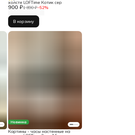
холсте LOFTime Котик сер
900 ₽
1 890 ₽
−
52
%
В корзину
Новинка
Картины - часы настенные на