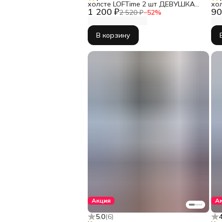
холсте LOFTime 2 шт ДЕВУШКА
хо
1 200 ₽
90
АБСТРАКЦИЯ СЕР ЗОЛ 3 30Х40
2 520 ₽
−
52
%
Ч-556-3040
В корзину
Акция
А
5.0
(
6
)