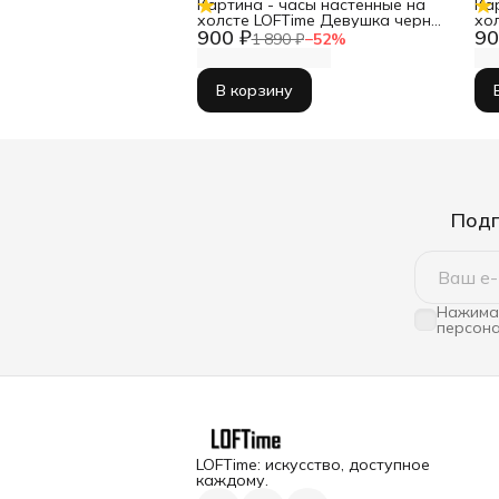
Картина - часы настенные на
Ка
холсте LOFTime Девушка черн
хо
900 ₽
90
зол Ч-656-3555
35
1 890 ₽
−
52
%
В корзину
Подп
Нажимая
персона
LOFTime: искусство, доступное
каждому.