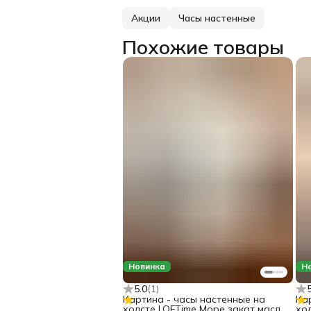
Акции
Часы настенные
Похожие товары
Новинка
Н
5.0
(
1
)
Картина - часы настенные на
Ка
холсте LOFTime Море закат масло
хо