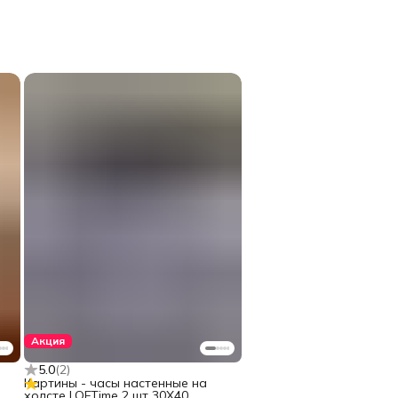
Акция
5.0
(
2
)
Картины - часы настенные на
холсте LOFTime 2 шт 30Х40