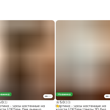
овинка
Новинка
5.0
(
1
)
5.0
(
10
)
ртина - часы настенные на
Картина - часы настенные на
лсте LOFTime Лев львица
холсте LOFTime Цветы 3D бел