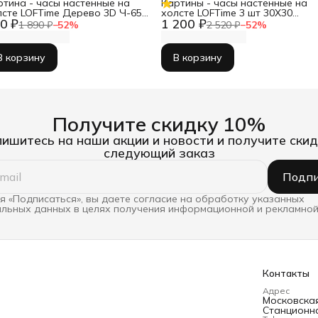
ртина - часы настенные на
Картины - часы настенные на
лсте LOFTime Дерево 3D Ч-653-
холсте LOFTime 3 шт 30Х30
0 ₽
1 200 ₽
55
ТРАВЫ ПРОВАНС Ч-634-3030
1 890 ₽
−
52
%
2 520 ₽
−
52
%
В корзину
В корзину
Получите скидку 10%
ишитесь на наши акции и новости и получите скид
следующий заказ
Подпи
 «Подписаться», вы даете согласие на обработку указанных
льных данных в целях получения информационной и рекламной
Контакты
Адрес
Московская 
Станционна