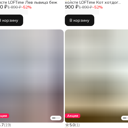
лсте LOFTime Лев львица беж
холсте LOFTime Кот хотдог
0 ₽
900 ₽
Ч-671-3555
1 890 ₽
−
52
%
1 890 ₽
−
52
%
В корзину
В корзину
кция
Акция
4.7
(
19
)
5.0
(
1
)