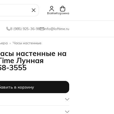
Войти
Корзина
8 (985) 925-36-98
info@loftime.ru
ьера
›
Часы настенные
часы настенные на
Time Лунная
68-3555
авить в корзину