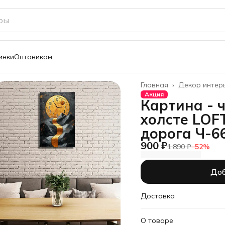
инки
Оптовикам
Главная
›
Декор интер
Акция
Картина - 
холсте LOF
дорога Ч-6
900 ₽
1 890 ₽
−
52
%
Доб
Доставка
О товаре