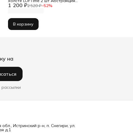
холсте LOFTime 2 шт Абстракция
1 200 ₽
3D чер зол Ч-837-3040
2 520 ₽
−
52
%
В корзину
ку на
саться
 рассылки
обл., Истринский р-н, п. Снегири, ул.
я д.1