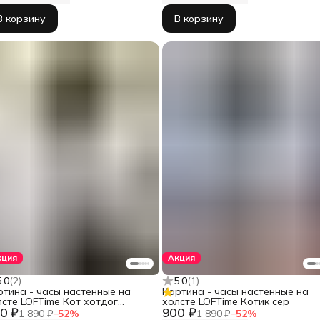
В корзину
В корзину
кция
Акция
5.0
(
2
)
5.0
(
1
)
ртина - часы настенные на
Картина - часы настенные на
лсте LOFTime Кот хотдог
холсте LOFTime Котик сер
0 ₽
900 ₽
671-3555
1 890 ₽
−
52
%
1 890 ₽
−
52
%