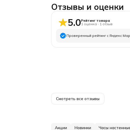
Отзывы и оценки
5.0
Рейтинг товара
1
оценка
·
1
отзыв
Проверенный рейтинг с Яндекс Ма
5
звёзд
4
звезды
3
звезды
2
звезды
1
звезда
Смотреть все отзывы
Акции
Новинки
Часы настенны